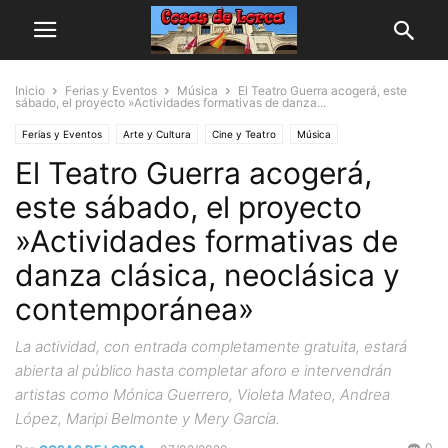
Inicio
Ferias y Eventos
Música
El Teatro Guerra acogerá, este
sábado, el proyecto »Actividades formativas de danza...
Ferias y Eventos
Arte y Cultura
Cine y Teatro
Música
El Teatro Guerra acogerá,
este sábado, el proyecto
»Actividades formativas de
danza clásica, neoclásica y
contemporánea»
La actividad, con entrada completamente gratuita, estará
abierta al público hasta completar aforo e intervendrán
artistas como Mónica Guerrero, Violeta Mateo, Andrea
López, Maripi Belmonte y Mery García.
0