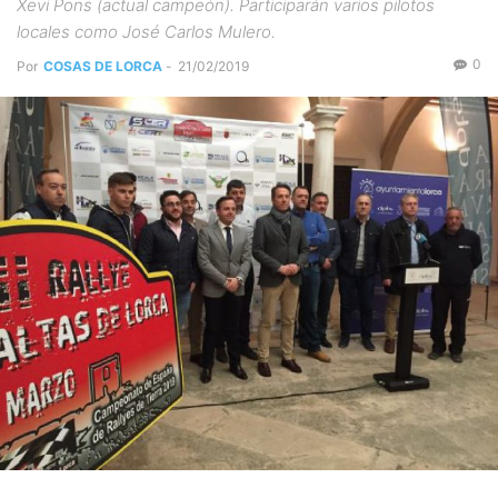
Xevi Pons (actual campeón). Participarán varios pilotos
locales como José Carlos Mulero.
0
Por
COSAS DE LORCA
-
21/02/2019