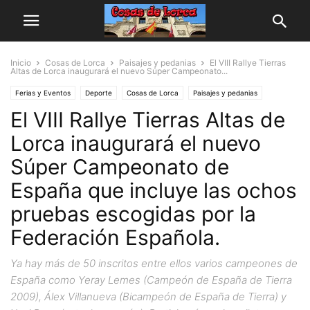
Inicio
Cosas de Lorca
Paisajes y pedanias
El VIII Rallye Tierras
Altas de Lorca inaugurará el nuevo Súper Campeonato...
Ferias y Eventos
Deporte
Cosas de Lorca
Paisajes y pedanias
El VIII Rallye Tierras Altas de
Lorca inaugurará el nuevo
Súper Campeonato de
España que incluye las ochos
pruebas escogidas por la
Federación Española.
Ya hay más de 50 inscritos entre ellos varios campeones de
España como Yeray Lemes (Campeón de España de Tierra
2009), Álex Villanueva (Bicampeón de España de Tierra) y