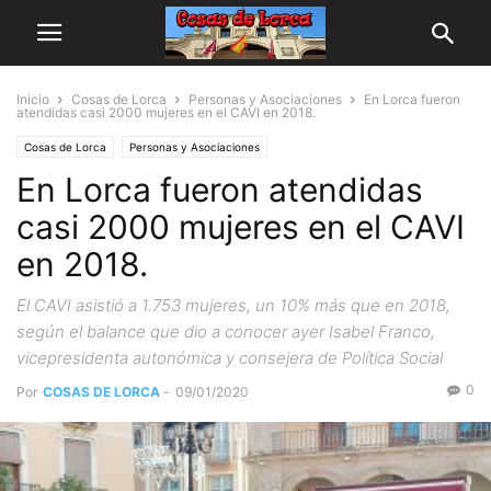
Inicio
Cosas de Lorca
Personas y Asociaciones
En Lorca fueron
atendidas casi 2000 mujeres en el CAVI en 2018.
Cosas de Lorca
Personas y Asociaciones
En Lorca fueron atendidas
casi 2000 mujeres en el CAVI
en 2018.
El CAVI asistió a 1.753 mujeres, un 10% más que en 2018,
según el balance que dio a conocer ayer Isabel Franco,
vicepresidenta autonómica y consejera de Política Social
0
Por
COSAS DE LORCA
-
09/01/2020