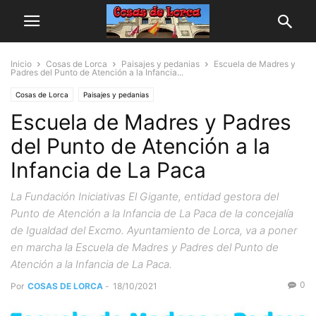
Inicio
Cosas de Lorca
Paisajes y pedanias
Escuela de Madres y
Padres del Punto de Atención a la Infancia...
Cosas de Lorca
Paisajes y pedanias
Escuela de Madres y Padres
del Punto de Atención a la
Infancia de La Paca
La Fundación Iniciativas El Gigante, entidad gestora del
Punto de Atención a la Infancia de La Paca de la concejalía
de Igualdad del Excmo. Ayuntamiento de Lorca, va a poner
en marcha la Escuela de Madres y Padres del Punto de
Atención a la Infancia de La Paca.
0
Por
COSAS DE LORCA
-
18/10/2021