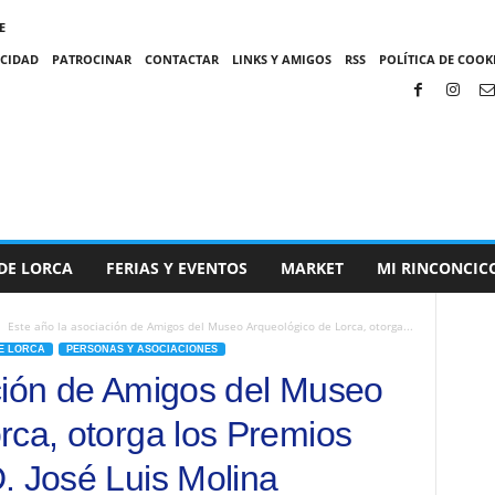
E
ACIDAD
PATROCINAR
CONTACTAR
LINKS Y AMIGOS
RSS
POLÍTICA DE COOKI
DE LORCA
FERIAS Y EVENTOS
MARKET
MI RINCONCIC
Este año la asociación de Amigos del Museo Arqueológico de Lorca, otorga...
E LORCA
PERSONAS Y ASOCIACIONES
ción de Amigos del Museo
rca, otorga los Premios
. José Luis Molina