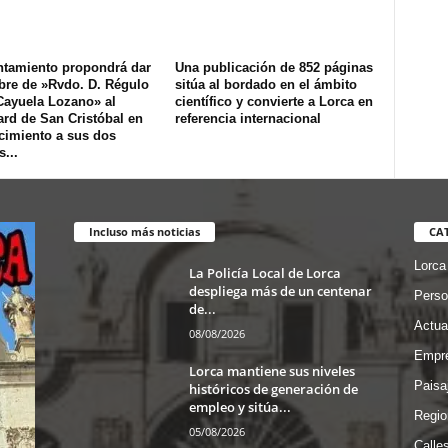
ntamiento propondrá dar
Una publicación de 852 páginas
bre de »Rvdo. D. Régulo
sitúa al bordado en el ámbito
Cayuela Lozano» al
científico y convierte a Lorca en
rd de San Cristóbal en
referencia internacional
cimiento a sus dos
...
Incluso más noticias
CA
Lorca
La Policía Local de Lorca
despliega más de un centenar
Perso
de...
Actua
08/08/2026
Empre
Lorca mantiene sus niveles
Paisa
históricos de generación de
empleo y sitúa...
Regio
05/08/2026
Calle