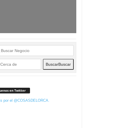
Buscar
Buscar
uenos en Twitter
ts por el @COSASDELORCA.