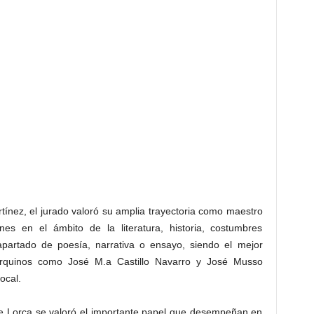
tínez, el jurado valoró su amplia trayectoria como maestro
ones en el ámbito de la literatura, historia, costumbres
apartado de poesía, narrativa o ensayo, siendo el mejor
 lorquinos como José M.a Castillo Navarro y José Musso
ocal.
 de Lorca se valoró el importante papel que desempeñan en