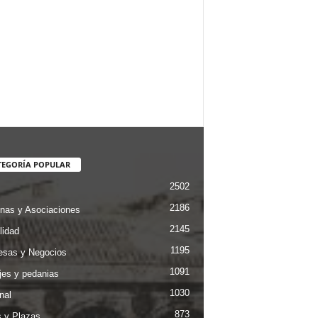
TEGORÍA POPULAR
2502
2186
nas y Asociaciones
2145
lidad
1195
sas y Negocios
1091
jes y pedanias
1030
nal
873
s y Plazas