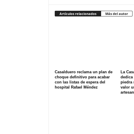
Artículos relacionados
Más del autor
Casalduero reclama un plan de
La Cas
choque definitivo para acabar
dedica 
con las listas de espera del
piedra 
hospital Rafael Méndez
valor u
artesan