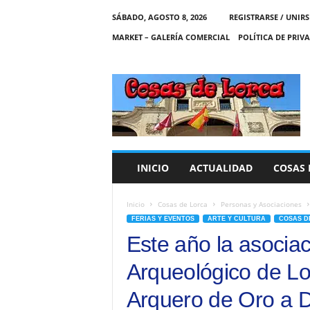
SÁBADO, AGOSTO 8, 2026
REGISTRARSE / UNIRS
MARKET – GALERÍA COMERCIAL
POLÍTICA DE PRIV
C
O
S
A
S
D
E
INICIO
ACTUALIDAD
COSAS 
L
O
R
Inicio
Cosas de Lorca
Personas y Asociaciones
C
FERIAS Y EVENTOS
ARTE Y CULTURA
COSAS D
A
Este año la asocia
Arqueológico de Lo
Arquero de Oro a D