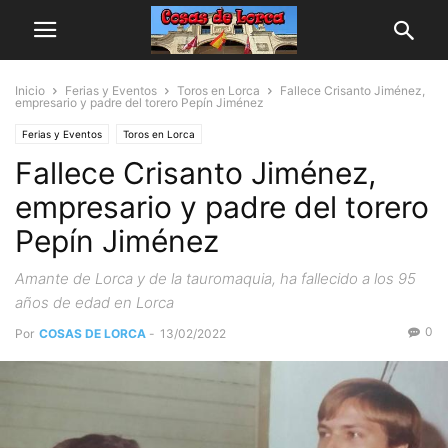
Inicio
Ferias y Eventos
Toros en Lorca
Fallece Crisanto Jiménez,
empresario y padre del torero Pepín Jiménez
Ferias y Eventos
Toros en Lorca
Fallece Crisanto Jiménez,
empresario y padre del torero
Pepín Jiménez
Amante de Lorca y de la tauromaquia, ha fallecido a los 95
años de edad en Lorca
0
Por
COSAS DE LORCA
-
13/02/2022