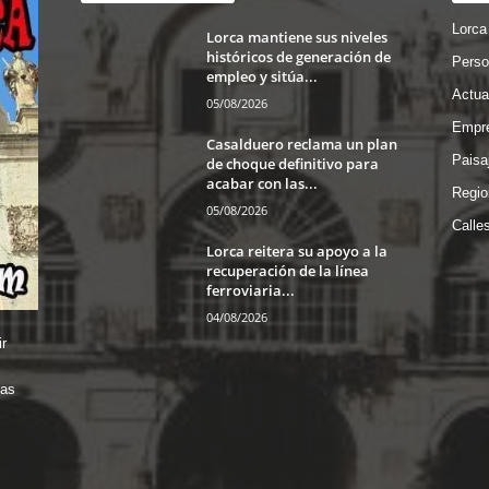
Lorca
Lorca mantiene sus niveles
históricos de generación de
Perso
empleo y sitúa...
Actua
05/08/2026
Empre
Casalduero reclama un plan
Paisa
de choque definitivo para
acabar con las...
Regio
05/08/2026
Calle
Lorca reitera su apoyo a la
recuperación de la línea
ferroviaria...
04/08/2026
r
das