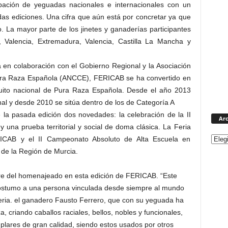
ación de yeguadas nacionales e internacionales con un
as ediciones. Una cifra que aún está por concretar ya que
. La mayor parte de los jinetes y ganaderías participantes
 Valencia, Extremadura, Valencia, Castilla La Mancha y
 en colaboración con el Gobierno Regional y la Asociación
ura Raza Española (ANCCE), FERICAB se ha convertido en
rcuito nacional de Pura Raza Española. Desde el año 2013
nal y desde 2010 se sitúa dentro de los de Categoría A
a pasada edición dos novedades: la celebración de la II
Arc
 una prueba territorial y social de doma clásica. La Feria
ICAB y el II Campeonato Absoluto de Alta Escuela en
 de la Región de Murcia.
re del homenajeado en esta edición de FERICAB. “Este
 póstumo a una persona vinculada desde siempre al mundo
eria. el ganadero Fausto Ferrero, que con su yeguada ha
a, criando caballos raciales, bellos, nobles y funcionales,
lares de gran calidad, siendo estos usados por otros