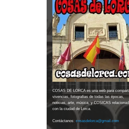
COSAS DE LORCA es una web para comparti
vivencias, fotografias de todas las épocas,
noticias, arte, música, y COSICAS relaciona
con la ciudad de Lorca.
Contáctanos:
cosasdelorca@gmail.com