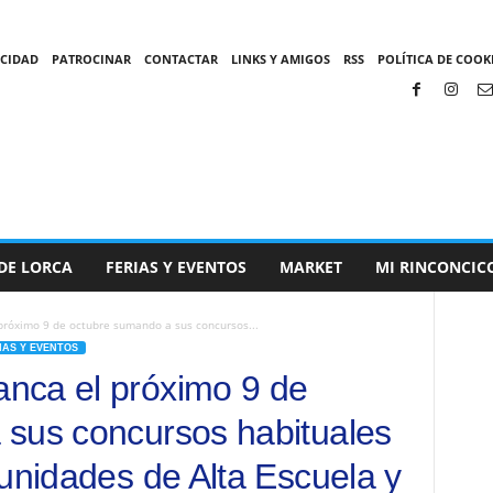
ACIDAD
PATROCINAR
CONTACTAR
LINKS Y AMIGOS
RSS
POLÍTICA DE COOKI
DE LORCA
FERIAS Y EVENTOS
MARKET
MI RINCONCIC
próximo 9 de octubre sumando a sus concursos...
IAS Y EVENTOS
nca el próximo 9 de
 sus concursos habituales
munidades de Alta Escuela y