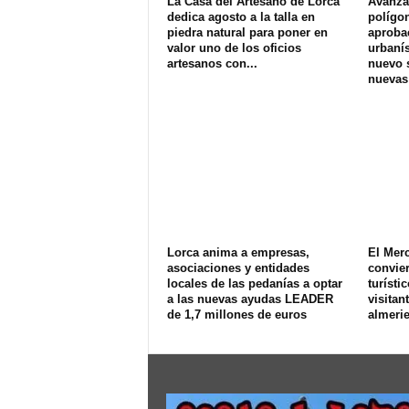
La Casa del Artesano de Lorca
Avanza 
dedica agosto a la talla en
polígon
piedra natural para poner en
aprobac
valor uno de los oficios
urbanís
artesanos con...
nuevo s
nuevas
Lorca anima a empresas,
El Merc
asociaciones y entidades
convier
locales de las pedanías a optar
turísti
a las nuevas ayudas LEADER
visitan
de 1,7 millones de euros
almeri