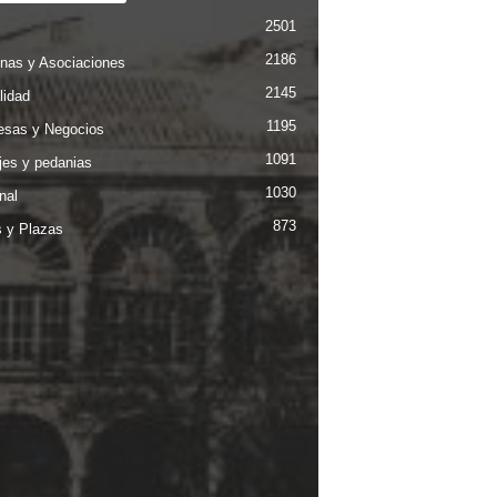
2501
2186
nas y Asociaciones
2145
lidad
1195
sas y Negocios
1091
jes y pedanias
1030
nal
873
s y Plazas