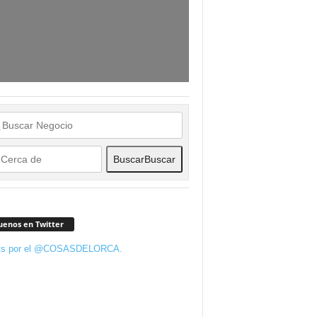
Buscar
Buscar
uenos en Twitter
ts por el @COSASDELORCA.