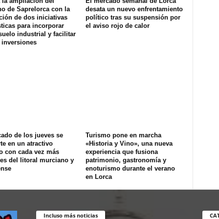
la ampliación del
El mercado semanal de Lorca
o de Saprelorca con la
desata un nuevo enfrentamiento
ión de dos iniciativas
político tras su suspensión por
ticas para incorporar
el aviso rojo de calor
uelo industrial y facilitar
 inversiones
ado de los jueves se
Turismo pone en marcha
te en un atractivo
«Historia y Vino», una nueva
co con cada vez más
experiencia que fusiona
tes del litoral murciano y
patrimonio, gastronomía y
ense
enoturismo durante el verano
en Lorca
Incluso más noticias
CA