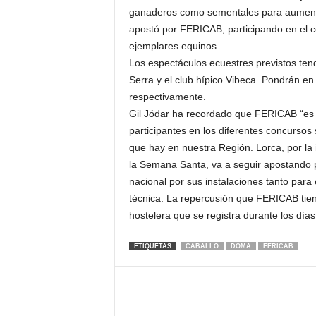
ganaderos como sementales para aumenta
apostó por FERICAB, participando en el c
ejemplares equinos.
Los espectáculos ecuestres previstos tend
Serra y el club hípico Vibeca. Pondrán en e
respectivamente.
Gil Jódar ha recordado que FERICAB “es u
participantes en los diferentes concurso
que hay en nuestra Región. Lorca, por la i
la Semana Santa, va a seguir apostando 
nacional por sus instalaciones tanto para 
técnica. La repercusión que FERICAB tien
hostelera que se registra durante los día
ETIQUETAS
CABALLO
DOMA
FERICAB