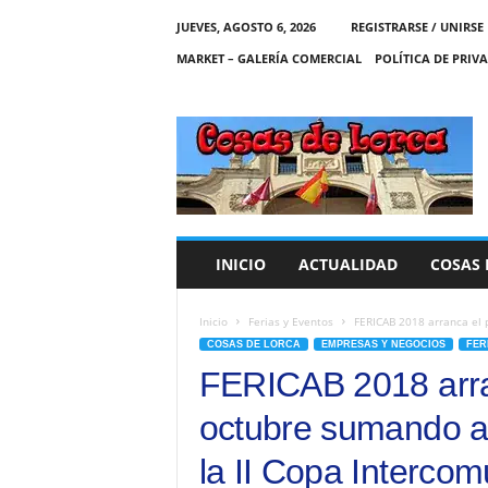
JUEVES, AGOSTO 6, 2026
REGISTRARSE / UNIRSE
MARKET – GALERÍA COMERCIAL
POLÍTICA DE PRIV
C
O
S
A
S
D
E
INICIO
ACTUALIDAD
COSAS 
L
O
R
Inicio
Ferias y Eventos
FERICAB 2018 arranca el 
C
COSAS DE LORCA
EMPRESAS Y NEGOCIOS
FER
A
FERICAB 2018 arra
octubre sumando a
la II Copa Interco