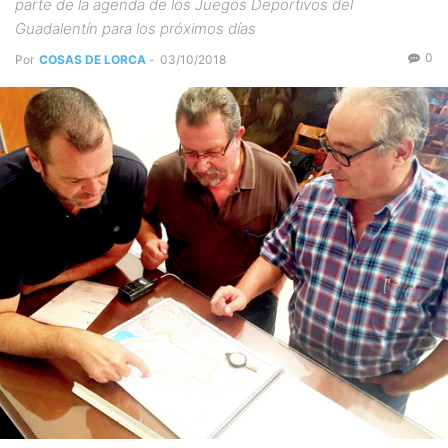
parte de la agenda de los Juegos Deportivos del
Guadalentín para los próximos días
0
Por
COSAS DE LORCA
-
03/10/2018