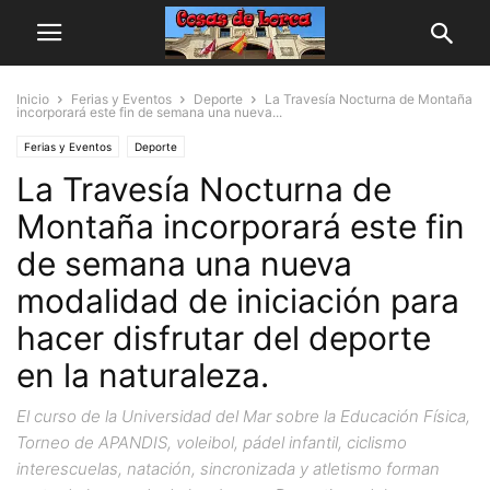
Inicio
Ferias y Eventos
Deporte
La Travesía Nocturna de Montaña
incorporará este fin de semana una nueva...
Ferias y Eventos
Deporte
La Travesía Nocturna de
Montaña incorporará este fin
de semana una nueva
modalidad de iniciación para
hacer disfrutar del deporte
en la naturaleza.
El curso de la Universidad del Mar sobre la Educación Física,
Torneo de APANDIS, voleibol, pádel infantil, ciclismo
interescuelas, natación, sincronizada y atletismo forman