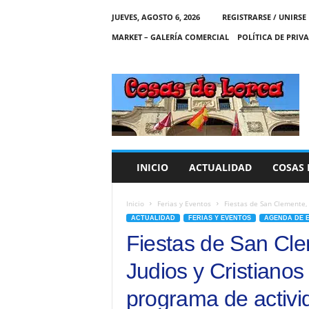
JUEVES, AGOSTO 6, 2026
REGISTRARSE / UNIRSE
MARKET – GALERÍA COMERCIAL
POLÍTICA DE PRIV
C
O
S
A
S
D
E
INICIO
ACTUALIDAD
COSAS 
L
O
R
Inicio
Ferias y Eventos
Fiestas de San Clemente, M
C
ACTUALIDAD
FERIAS Y EVENTOS
AGENDA DE 
A
Fiestas de San Cl
Judios y Cristianos 
programa de activi