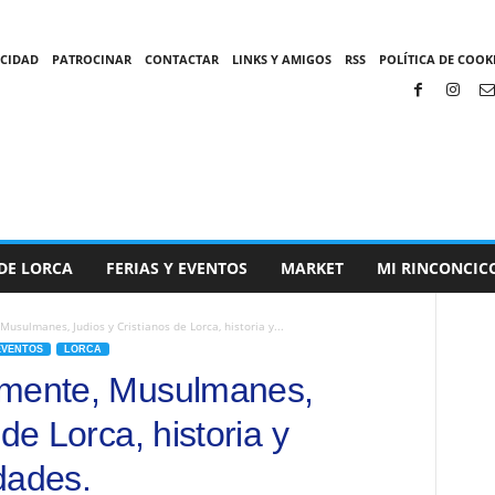
ACIDAD
PATROCINAR
CONTACTAR
LINKS Y AMIGOS
RSS
POLÍTICA DE COOKI
DE LORCA
FERIAS Y EVENTOS
MARKET
MI RINCONCIC
usulmanes, Judios y Cristianos de Lorca, historia y...
EVENTOS
LORCA
emente, Musulmanes,
de Lorca, historia y
dades.