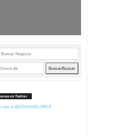
Buscar
Buscar
uenos en Twitter
ts por el @COSASDELORCA.