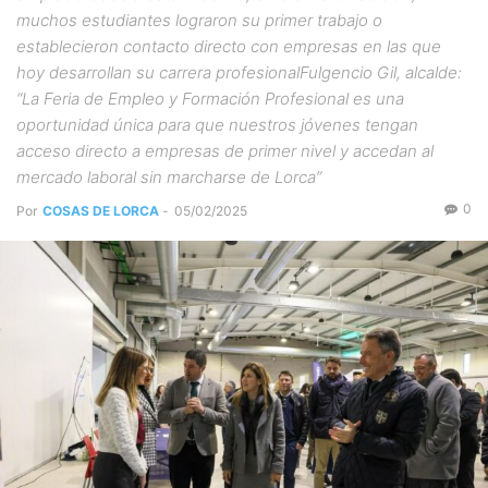
muchos estudiantes lograron su primer trabajo o
establecieron contacto directo con empresas en las que
hoy desarrollan su carrera profesionalFulgencio Gil, alcalde:
“La Feria de Empleo y Formación Profesional es una
oportunidad única para que nuestros jóvenes tengan
acceso directo a empresas de primer nivel y accedan al
mercado laboral sin marcharse de Lorca”
0
Por
COSAS DE LORCA
-
05/02/2025