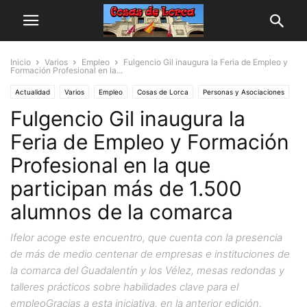
Inicio
Varios
Empleo
Fulgencio Gil inaugura la Feria de Empleo y
Formación Profesional en la...
Actualidad
Varios
Empleo
Cosas de Lorca
Personas y Asociaciones
Fulgencio Gil inaugura la
Feria de Empleo y Formación
Profesional en la que
participan más de 1.500
alumnos de la comarca
Ifelor acoge este encuentro, que cuenta con la presencia
de más de medio centenar de empresas e instituciones de
la comarca del Guadalentín y los Vélez, mesas redondas y
talleres prácticos sobre habilidades clave para el
empleoGracias a esta iniciativa, en la anterior edición,