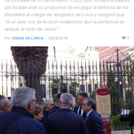
La concejala de IU Gloria Martín indicó que tomaba la palabra
del Alcalde ante su propuesta de encargar la defensa de los
afectados al colegio de abogados de Lorca y aseguró que
"Si un juez nos da la razón exigiremos que la sentencia se
aplique al resto de casos."
0
Por
COSAS DE LORCA
-
15/04/2019