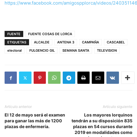
https://www.facebook.com/amigospplorca/videos/24035114
FUENTE
FUENTE COSAS DE LORCA
ETIQUETAS
ALCALDE
ANTENA 3
CAMPAÑA
CASCABEL
electoral
FULGENCIO GIL
SEMANA SANTA
TELEVISION
Artículo anterior
Artículo siguiente
El 12 de mayo será el examen
Los mayores lorquinos
para ganar las más de 1200
tendrán a su disposición 835
plazas de enfermería.
plazas en 54 cursos durante
2019 en modalidades como