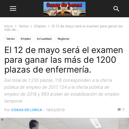
Inicio
Varios
Empleo
El 12 de mayo será el examen para ganar las
más de...
Varios
Empleo
Actualidad
Regional
El 12 de mayo será el examen
para ganar las más de 1200
plazas de enfermería.
Del total de 1.235 plazas, 118 corresponden a la oferta
pública de empleo de 2017, 124 a la oferta pública de
empleo de 2018 y 993 al plan de estabilización de empleo
temporal.
0
Por
COSAS DE LORCA
-
19/02/2019