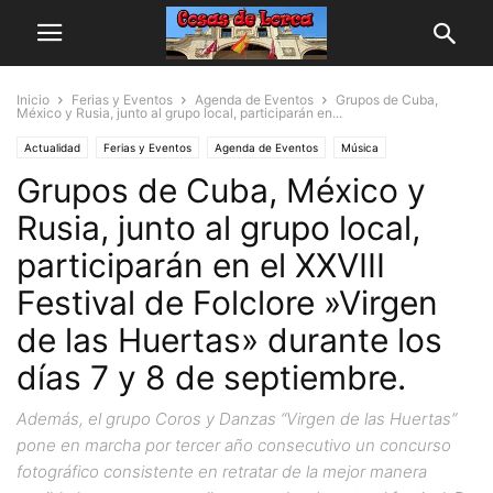
Inicio
Ferias y Eventos
Agenda de Eventos
Grupos de Cuba,
México y Rusia, junto al grupo local, participarán en...
Actualidad
Ferias y Eventos
Agenda de Eventos
Música
Grupos de Cuba, México y
Rusia, junto al grupo local,
participarán en el XXVIII
Festival de Folclore »Virgen
de las Huertas» durante los
días 7 y 8 de septiembre.
Además, el grupo Coros y Danzas “Virgen de las Huertas”
pone en marcha por tercer año consecutivo un concurso
fotográfico consistente en retratar de la mejor manera