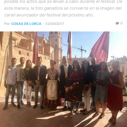
posible los actos que se llevan a cabo durante el festival. De
esta manera, la foto ganadora se convierte en la imagen del
cartel anunciador del festival del próximo año .
0
Por
COSAS DE LORCA
-
02/09/2017