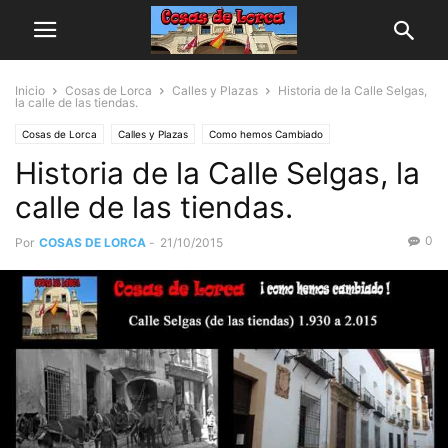
Inicio
Cosas de Lorca
Calles y Plazas
Historia de la Calle Selgas,
la calle de las tiendas.
Cosas de Lorca
Calles y Plazas
Como hemos Cambiado
Historia de la Calle Selgas, la
Empresas y Negocios
Historia
calle de las tiendas.
0
Por
COSAS DE LORCA
-
21/10/2015