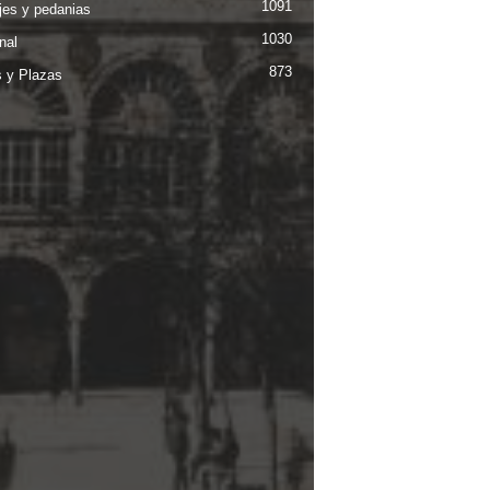
1091
jes y pedanias
1030
nal
873
s y Plazas