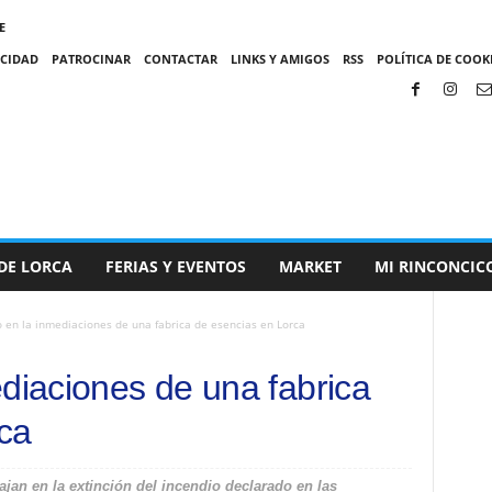
E
ACIDAD
PATROCINAR
CONTACTAR
LINKS Y AMIGOS
RSS
POLÍTICA DE COOKI
DE LORCA
FERIAS Y EVENTOS
MARKET
MI RINCONCIC
o en la inmediaciones de una fabrica de esencias en Lorca
ediaciones de una fabrica
ca
ajan en la extinción del incendio declarado en las