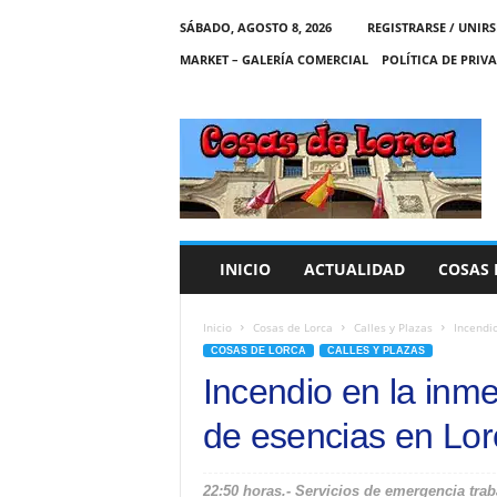
SÁBADO, AGOSTO 8, 2026
REGISTRARSE / UNIRS
MARKET – GALERÍA COMERCIAL
POLÍTICA DE PRIV
C
O
S
A
S
D
E
INICIO
ACTUALIDAD
COSAS 
L
O
R
Inicio
Cosas de Lorca
Calles y Plazas
Incendi
C
COSAS DE LORCA
CALLES Y PLAZAS
A
Incendio en la inm
de esencias en Lor
22:50 horas.- Servicios de emergencia trab