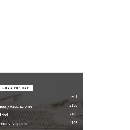
TEGORÍA POPULAR
2501
2186
nas y Asociaciones
2145
lidad
1195
sas y Negocios