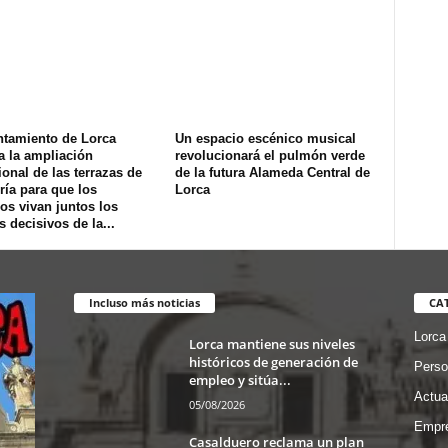
ntamiento de Lorca
Un espacio escénico musical
a la ampliación
revolucionará el pulmón verde
onal de las terrazas de
de la futura Alameda Central de
ría para que los
Lorca
os vivan juntos los
s decisivos de la...
Incluso más noticias
CA
Lorca
Lorca mantiene sus niveles
históricos de generación de
Perso
empleo y sitúa...
Actua
05/08/2026
Empre
Casalduero reclama un plan