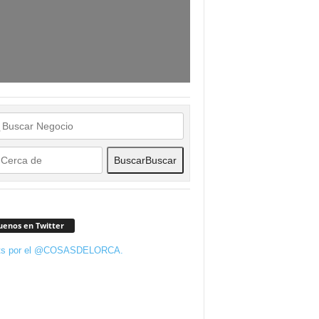
Buscar
Buscar
uenos en Twitter
ts por el @COSASDELORCA.