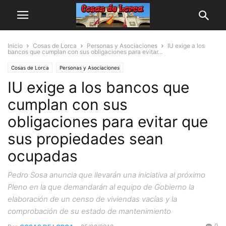
Inicio
Cosas de Lorca
Personas y Asociaciones
IU exige a los
bancos que cumplan con sus obligaciones para evitar...
Cosas de Lorca
Personas y Asociaciones
IU exige a los bancos que
cumplan con sus
obligaciones para evitar que
sus propiedades sean
ocupadas
Pedro Sosa anuncia que llevarán una iniciativa al próximo
Pleno en la que demandarán al equipo de Gobierno la
elaboración de un censo de viviendas vacías y la
comprobación de su estado de mantenimiento
0