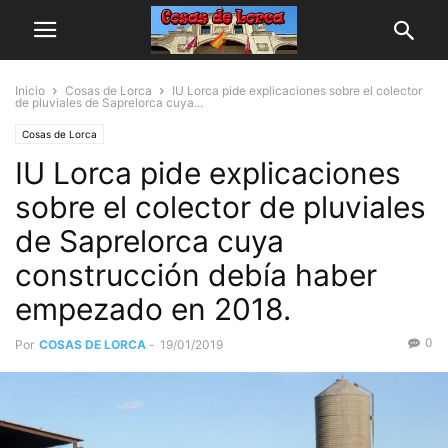
Inicio
Cosas de Lorca
IU Lorca pide explicaciones sobre el colector
de pluviales de Saprelorca cuya...
Cosas de Lorca
IU Lorca pide explicaciones
sobre el colector de pluviales
de Saprelorca cuya
construcción debía haber
empezado en 2018.
0
Por
COSAS DE LORCA
-
19/01/2019