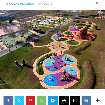
0
Por
COSAS DE LORCA
-
19/09/2019