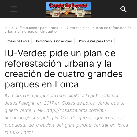
Inicio
Propuestas para Lorca
IU-Verdes pide un plan de reforestación
urbana y la creación de cuatro...
Cosas de Lorca
Personas y Asociaciones
Propuestas para Lorca
IU-Verdes pide un plan de
reforestación urbana y la
creación de cuatro grandes
parques en Lorca
IU realiza una propuesta muy similar a la publicada por
Jesús Pelegrín en 2017 en Cosas de Lorca. Verde que te
quiero verde. LINK: http://cosasdelorca.com/mi-
rinconcico/jesus-pelegrin-1/verde-que-te-quiero-verde-
propuesta-de-creacion-del-gran-parque-central-en-lorca-
id.18520.html