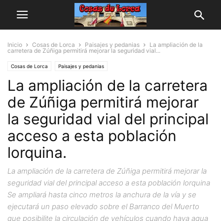
Inicio
Cosas de Lorca
Paisajes y pedanias
La ampliación de la
carretera de Zúñiga permitirá mejorar la seguridad vial...
Cosas de Lorca
Paisajes y pedanias
La ampliación de la carretera
de Zúñiga permitirá mejorar
la seguridad vial del principal
acceso a esta población
lorquina.
La ampliación de la carretera de Zúñiga permitirá mejorar la
seguridad vial del principal acceso a esta población lorquina
Se ampliará hasta cinco metros la anchura de la vía y se
ejecutará un paso elevado sobre el Barranco del Muerto
que posibilite la circulación de vehículos cuando haya agua