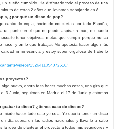
le, un sueño cumplido. He disfrutado todo el proceso de una
minuto de estos 2 años que llevamos trabajando en él.
opla, ¿por qué un disco de pop?
go cantando copla, haciendo conciertos por toda España,
o a un punto en el que no puedo aspirar a más, no puedo
 necesito tener objetivos, metas que cumplir porque nunca
 hacer y en lo que trabajar. Me apetecía hacer algo más
 calidad ni mi esencia y estoy super orgullosa de haberlo
ocantante/videos/1326411054072518/
mos proyectos?
e algo nuevo, ahora falta hacer muchas cosas, una gira que
 el 3 Junio, seguimos en Madrid el 17 de Junio y estamos
a grabar tu disco? ¿tienes casa de discos?
o miedo hacer todo esto yo sola. Yo quería tener un disco
 en día suena en las radios nacionales y llevarlo a cabo
s la idea de plantear el proyecto a todos mis seguidores y