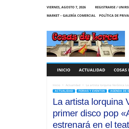
VIERNES, AGOSTO 7, 2026
REGISTRARSE / UNIRS
MARKET – GALERÍA COMERCIAL
POLÍTICA DE PRIV
C
O
S
A
S
D
E
INICIO
ACTUALIDAD
COSAS 
L
O
R
Inicio
Actualidad
La artista lorquina Verónica Lo
C
ACTUALIDAD
FERIAS Y EVENTOS
AGENDA DE 
A
La artista lorquina
primer disco pop «
estrenará en el teat