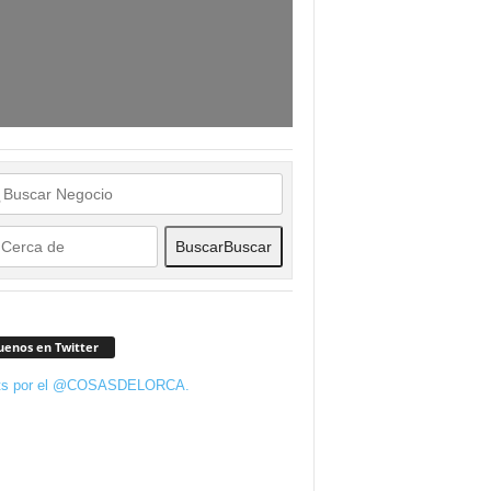
Buscar
Buscar
uenos en Twitter
ts por el @COSASDELORCA.