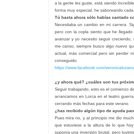
a la gente les guste, está siendo increíb
forma muy especial, he saboreando cada 
Tú hasta ahora sólo habías cantado c
Necesitaba un cambio en mi carrera. Si
pero con la copla siento que he llegad
avanzar y yo necesito seguir creciendo,
me canso, siempre busco algo nuevo que
actual, más comercial pero sin perder ni
conseguido.
https://www.facebook.com/veronicalozan
¿y ahora qué? ¿cuáles son tus próxi
Seguir trabajando, esto es el comienzo d
arrancamos en Lorca en el teatro guerra
cerrando más fechas para este verano.
¿has recibido algún tipo de ayuda par
Pues mira no, y al principio me dio much
que estuviese a la altura de lo que hoy
suponía una inversión brutal, pero tuvimo