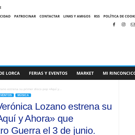
E
ACIDAD
PATROCINAR
CONTACTAR
LINKS Y AMIGOS
RSS
POLÍTICA DE COOKI
DE LORCA
FERIAS Y EVENTOS
MARKET
MI RINCONCIC
zano estrena su primer disco pop «Aquí y...
EVENTOS
MÚSICA
 Verónica Lozano estrena su
Aquí y Ahora» que
ro Guerra el 3 de junio.