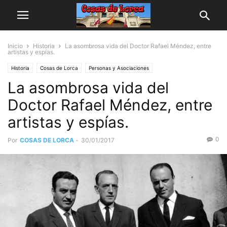
Inicio
Historia
La asombrosa vida del Doctor Rafael Méndez, entre
artistas y espías.
Historia
Cosas de Lorca
Personas y Asociaciones
La asombrosa vida del
Doctor Rafael Méndez, entre
artistas y espías.
0
Por
COSAS DE LORCA
-
30/01/2017