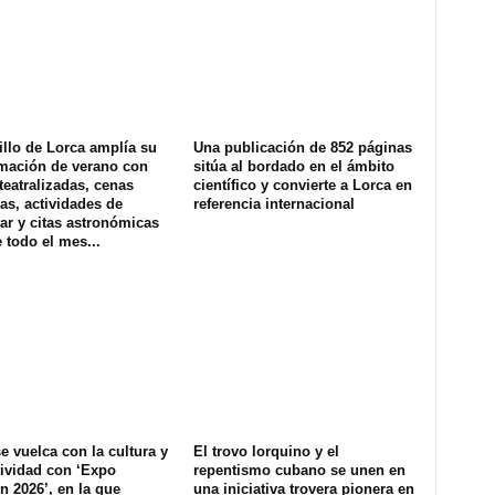
illo de Lorca amplía su
Una publicación de 852 páginas
mación de verano con
sitúa al bordado en el ámbito
 teatralizadas, cenas
científico y convierte a Lorca en
as, actividades de
referencia internacional
ar y citas astronómicas
 todo el mes...
e vuelca con la cultura y
El trovo lorquino y el
tividad con ‘Expo
repentismo cubano se unen en
n 2026’, en la que
una iniciativa trovera pionera en