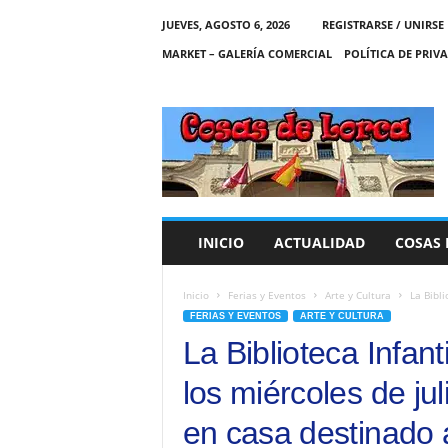
JUEVES, AGOSTO 6, 2026
REGISTRARSE / UNIRSE
MARKET – GALERÍA COMERCIAL
POLÍTICA DE PRIV
C
O
S
A
S
D
E
INICIO
ACTUALIDAD
COSAS 
L
O
R
Inicio
Ferias y Eventos
Arte y Cultura
La Bibli
C
FERIAS Y EVENTOS
ARTE Y CULTURA
A
La Biblioteca Infan
los miércoles de ju
en casa destinado 