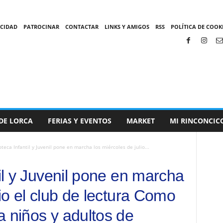
ACIDAD
PATROCINAR
CONTACTAR
LINKS Y AMIGOS
RSS
POLÍTICA DE COOKI
DE LORCA
FERIAS Y EVENTOS
MARKET
MI RINCONCIC
oteca Infantil y Juvenil pone en marcha los miércoles de julio...
til y Juvenil pone en marcha
lio el club de lectura Como
a niños y adultos de