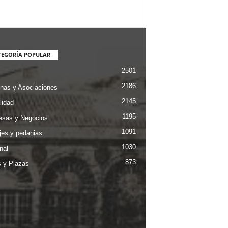
TEGORÍA POPULAR
2501
2186
nas y Asociaciones
2145
lidad
1195
sas y Negocios
1091
jes y pedanias
1030
nal
873
s y Plazas