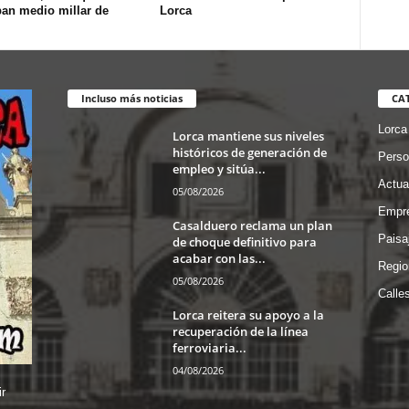
pan medio millar de
Lorca
Incluso más noticias
CA
Lorca
Lorca mantiene sus niveles
históricos de generación de
Perso
empleo y sitúa...
Actua
05/08/2026
Empre
Casalduero reclama un plan
Paisa
de choque definitivo para
acabar con las...
Regio
05/08/2026
Calle
Lorca reitera su apoyo a la
recuperación de la línea
ferroviaria...
04/08/2026
r