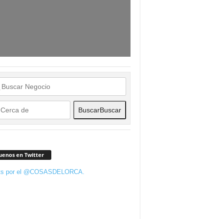
Buscar
Buscar
uenos en Twitter
ts por el @COSASDELORCA.