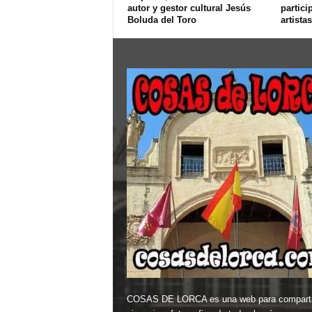
autor y gestor cultural Jesús
partici
Boluda del Toro
artistas
COSAS DE LORCA es una web para comparti