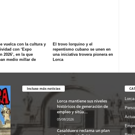
e vuelca con la cultura y
El trovo lorquino y el
tividad con ‘Expo
repentismo cubano se unen en
n 2026’, en la que
una iniciativa trovera pionera en
pan medio millar de
Lorca
Incluso más noticias
CA
Lorca
Lorca mantiene sus niveles
históricos de generación de
Perso
empleo y sitúa...
Actua
05/08/2026
Empre
Casalduero reclama un plan
Paisa