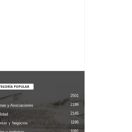
TEGORÍA POPULAR
2501
2186
nas y Asociaciones
2145
lidad
1195
sas y Negocios
1091
jes y pedanias