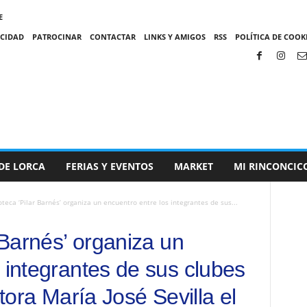
E
ACIDAD
PATROCINAR
CONTACTAR
LINKS Y AMIGOS
RSS
POLÍTICA DE COOKI
DE LORCA
FERIAS Y EVENTOS
MARKET
MI RINCONCIC
oteca ‘Pilar Barnés’ organiza un encuentro entre los integrantes de sus...
r Barnés’ organiza un
 integrantes de sus clubes
itora María José Sevilla el