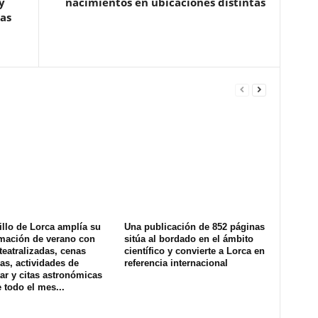
y
nacimientos en ubicaciones distintas
las
illo de Lorca amplía su
Una publicación de 852 páginas
mación de verano con
sitúa al bordado en el ámbito
 teatralizadas, cenas
científico y convierte a Lorca en
as, actividades de
referencia internacional
ar y citas astronómicas
 todo el mes...