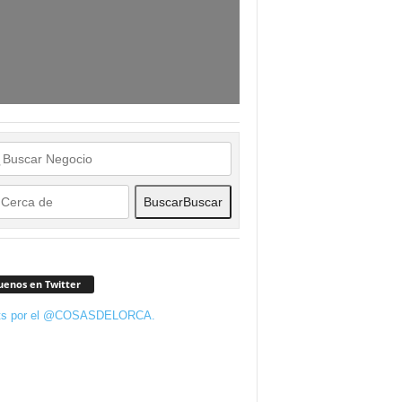
Buscar
Buscar
uenos en Twitter
ts por el @COSASDELORCA.