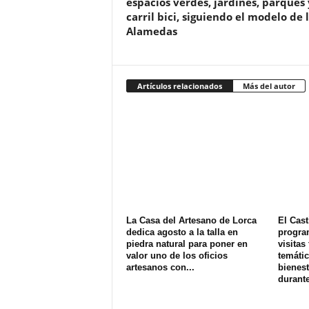
espacios verdes, jardines, parques 
carril bici, siguiendo el modelo de 
Alamedas
Artículos relacionados
Más del autor
La Casa del Artesano de Lorca
El Cast
dedica agosto a la talla en
progra
piedra natural para poner en
visitas
valor uno de los oficios
temátic
artesanos con...
bienest
durante