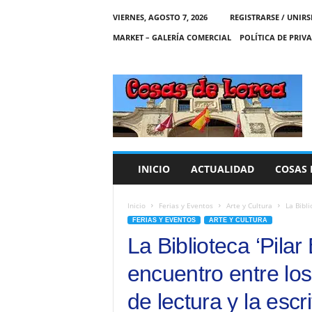
VIERNES, AGOSTO 7, 2026
REGISTRARSE / UNIRS
MARKET – GALERÍA COMERCIAL
POLÍTICA DE PRIV
C
O
S
A
S
D
E
INICIO
ACTUALIDAD
COSAS 
L
O
R
Inicio
Ferias y Eventos
Arte y Cultura
La Bibli
C
FERIAS Y EVENTOS
ARTE Y CULTURA
A
La Biblioteca ‘Pila
encuentro entre los
de lectura y la escr