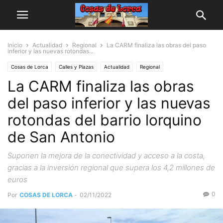
Inicio
Actualidad
Regional
La CARM finaliza las obras del paso
inferior y las nuevas rotondas...
Cosas de Lorca
Calles y Plazas
Actualidad
Regional
La CARM finaliza las obras
del paso inferior y las nuevas
rotondas del barrio lorquino
de San Antonio
Suponen la mejora de la conectividad y acceso a la costa,
gracias a la inversión regional que supera los 4,2 millones de
euros
0
Por
COSAS DE LORCA
-
02/11/2022