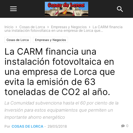
Inicio
Cosas de Lorca
Empresas y Negocios
La CARM financia
una instalación fotovoltaica en una empresa de Lorca que...
Cosas de Lorca
Empresas y Negocios
La CARM financia una
instalación fotovoltaica en
una empresa de Lorca que
evita la emisión de 63
toneladas de CO2 al año.
La Comunidad subvenciona hasta el 60 por ciento de la
inversión para estos equipamientos que permiten un
importante ahorro energético
0
Por
COSAS DE LORCA
-
29/05/2018