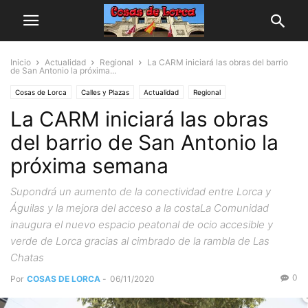
Inicio
Actualidad
Regional
La CARM iniciará las obras del barrio
de San Antonio la próxima...
Cosas de Lorca
Calles y Plazas
Actualidad
Regional
La CARM iniciará las obras
del barrio de San Antonio la
próxima semana
Supondrá un aumento de la conectividad entre Lorca y
Águilas y la mejora del acceso a la costaLa Comunidad
inaugura el nuevo espacio peatonal de ocio accesible y
verde de Lorca gracias al cimbrado de la rambla de Las
Chatas
0
Por
COSAS DE LORCA
-
06/11/2020