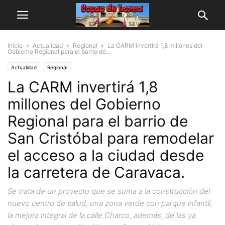
Inicio
Actualidad
Regional
La CARM invertirá 1,8 millones del
Gobierno Regional para el barrio de...
Actualidad
Regional
La CARM invertirá 1,8
millones del Gobierno
Regional para el barrio de
San Cristóbal para remodelar
el acceso a la ciudad desde
la carretera de Caravaca.
Se trata de un proyecto que se suma a la construcción del
nuevo centro de salud, una zona verde con parque infantil,
la mejora integral de la calle Charco, además, de las ya