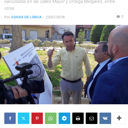
ejecutadas en las calles Mayor y Ortega Melgares, entre
otras.
0
Por
COSAS DE LORCA
-
23/07/2018