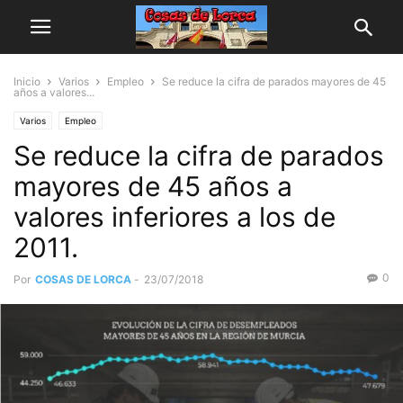
Inicio
Varios
Empleo
Se reduce la cifra de parados mayores de 45
años a valores...
Varios
Empleo
Se reduce la cifra de parados
mayores de 45 años a
valores inferiores a los de
2011.
0
Por
COSAS DE LORCA
-
23/07/2018