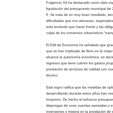
Fulgencio Gil ha destacado como dato esp
liquidación del presupuesto municipal de 
€. Se trata de un muy buen resultado, te
dificultades que nos atenazan, especialm
está teniendo que hacer frente y las obli
culpa de los convenios urbanísticos “tram
El Edil de Economía ha señalado que grac
que se han implicado de lleno en la mejor
alcance la autonomía económica, es decir,
ingresos que tiene cubren los gastos pro
prestación de servicios de calidad con nu
técnico.
Este logro ratifica que las medidas de op
desarrollando durante estos años han res
lorquinos. De hecho el esfuerzo presupue
dispongan de unas cuentas saneadas y efi
inversiones y mejora en la prestación de s