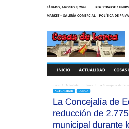
SÁBADO, AGOSTO 8, 2026
REGISTRARSE / UNIRS
MARKET – GALERÍA COMERCIAL
POLÍTICA DE PRIV
C
O
S
A
S
D
E
INICIO
ACTUALIDAD
COSAS 
L
O
R
Inicio
Actualidad
Lorca
La Concejalía de Econ
C
ACTUALIDAD
LORCA
A
La Concejalía de 
reducción de 2.775
municipal durante 