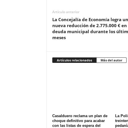
Artículo anterior
La Concejalía de Economía logra u
nueva reducción de 2.775.000 € en 
deuda municipal durante los últim
meses
Artículos relacionados
Más del autor
Casalduero reclama un plan de
La Poli
choque definitivo para acabar
treinte
con las listas de espera del
pedanía