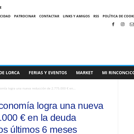
E
ACIDAD
PATROCINAR
CONTACTAR
LINKS Y AMIGOS
RSS
POLÍTICA DE COOKI
DE LORCA
FERIAS Y EVENTOS
MARKET
MI RINCONCIC
omía logra una nueva reducción de 2.775.000 € en...
Economía logra una nueva
.000 € en la deuda
los últimos 6 meses