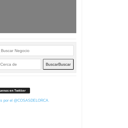
Buscar
Buscar
uenos en Twitter
ts por el @COSASDELORCA.