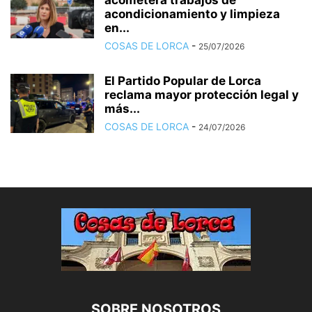
acometerá trabajos de
acondicionamiento y limpieza
en...
COSAS DE LORCA
-
25/07/2026
El Partido Popular de Lorca
reclama mayor protección legal y
más...
COSAS DE LORCA
-
24/07/2026
SOBRE NOSOTROS