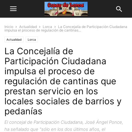
Inicio
Actualidad
Lorca
La Concejalía de Participación Ciudadana
impulsa el proceso de regulación de cantinas...
Actualidad
Lorca
La Concejalía de
Participación Ciudadana
impulsa el proceso de
regulación de cantinas que
prestan servicio en los
locales sociales de barrios y
pedanías
El concejal de Participación Ciudadana, José Ángel Ponce,
ha señalado que "sólo en los dos últimos años, el