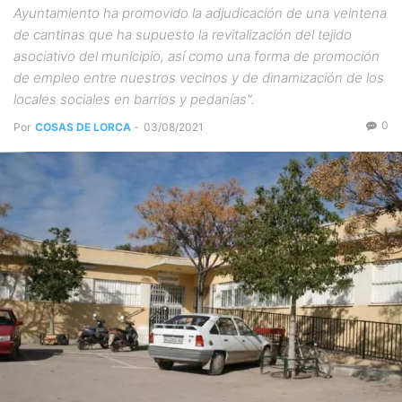
Ayuntamiento ha promovido la adjudicación de una veintena
de cantinas que ha supuesto la revitalización del tejido
asociativo del municipio, así como una forma de promoción
de empleo entre nuestros vecinos y de dinamización de los
locales sociales en barrios y pedanías".
0
Por
COSAS DE LORCA
-
03/08/2021