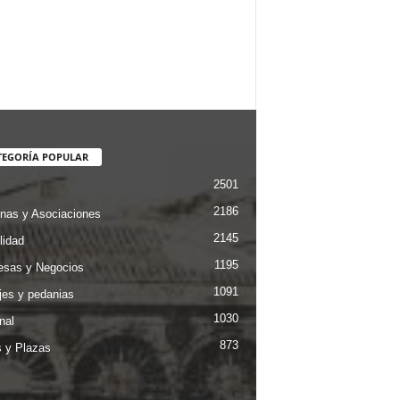
TEGORÍA POPULAR
2501
2186
nas y Asociaciones
2145
lidad
1195
sas y Negocios
1091
jes y pedanias
1030
nal
873
s y Plazas