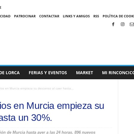
E
ACIDAD
PATROCINAR
CONTACTAR
LINKS Y AMIGOS
RSS
POLÍTICA DE COOKI
DE LORCA
FERIAS Y EVENTOS
MARKET
MI RINCONCIC
ios en Murcia empieza su descenso al caer hasta...
ios en Murcia empieza su
hasta un 30%.
ón de Murcia hasta ayer a las 24 horas. 896 nuevos