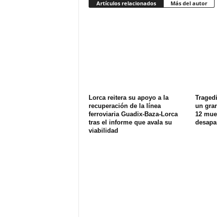
Artículos relacionados
Más del autor
Lorca reitera su apoyo a la
Tragedi
recuperación de la línea
un gran
ferroviaria Guadix-Baza-Lorca
12 muer
tras el informe que avala su
desapa
viabilidad