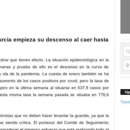
urcia empieza su descenso al caer hasta
trar que tienen efecto. La situación epidemiológica en la
manas y prueba de ello es el descenso en la curva de
ra ola de la pandemia. La cuesta de enero también se ha
aumento de los casos positivos por covid, pero la tasa de
piro en la última semana al situarse en 537,9 casos por
Síg
 esta misma tasa la semana pasada se situaba en 776,6
Twee
imistas que no deben hacer levantar la guardia, ya que la
gue siendo crítica. El portavoz del Comité de Seguimiento
 agradecer el inmenso esfuerzo que está realizando todo el