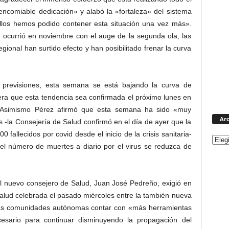
encomiable dedicación» y alabó la «fortaleza» del sistema
ellos hemos podido contener esta situación una vez más».
e ocurrió en noviembre con el auge de la segunda ola, las
gional han surtido efecto y han posibilitado frenar la curva
s previsiones, esta semana se está bajando la curva de
era que esta tendencia sea confirmada el próximo lunes en
. Asimismo Pérez afirmó que esta semana ha sido «muy
Arc
s -la Consejería de Salud confirmó en el día de ayer que la
 fallecidos por covid desde el inicio de la crisis sanitaria-
 el número de muertes a diario por el virus se reduzca de
el nuevo consejero de Salud, Juan José Pedreño, exigió en
e Salud celebrada el pasado miércoles entre la también nueva
y las comunidades autónomas contar con «más herramientas
sario para continuar disminuyendo la propagación del