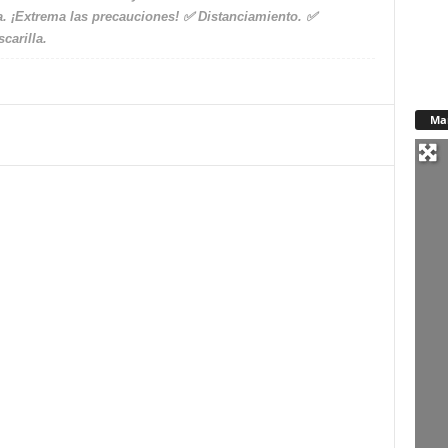
ca. ¡Extrema las precauciones! ✅ Distanciamiento. ✅
carilla.
Ma