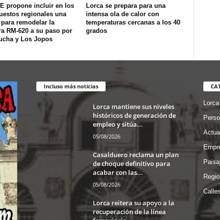
E propone incluir en los
Lorca se prepara para una
uestos regionales una
intensa ola de calor con
 para remodelar la
temperaturas cercanas a los 40
ra RM-620 a su paso por
grados
ucha y Los Jopos
Incluso más noticias
CA
Lorca
Lorca mantiene sus niveles
históricos de generación de
Perso
empleo y sitúa...
Actua
05/08/2026
Empre
Casalduero reclama un plan
Paisa
de choque definitivo para
acabar con las...
Regio
05/08/2026
Calle
Lorca reitera su apoyo a la
recuperación de la línea