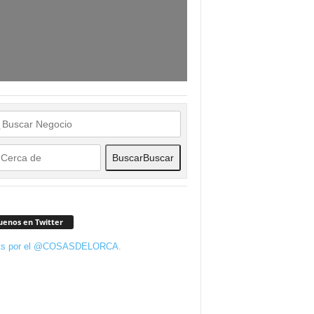
Buscar
Buscar
uenos en Twitter
ts por el @COSASDELORCA.