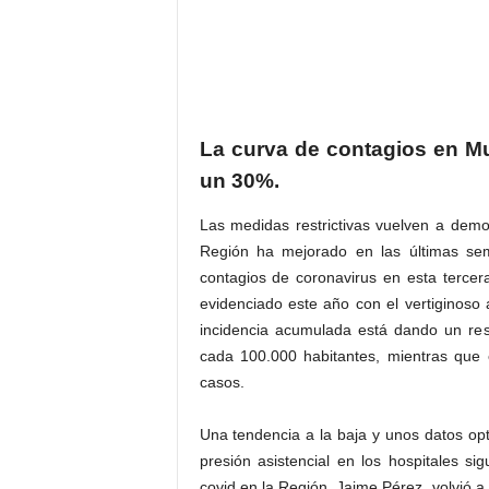
La curva de contagios en M
un 30%.
Las medidas restrictivas vuelven a demos
Región ha mejorado en las últimas se
contagios de coronavirus en esta terce
evidenciado este año con el vertiginoso 
incidencia acumulada está dando un res
cada 100.000 habitantes, mientras que
casos.
Una tendencia a la baja y unos datos opt
presión asistencial en los hospitales si
covid en la Región, Jaime Pérez, volvió a