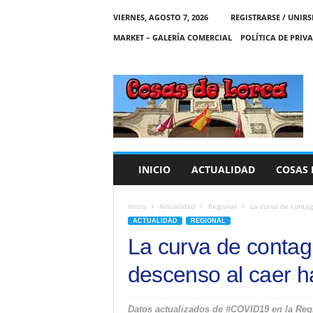
VIERNES, AGOSTO 7, 2026
REGISTRARSE / UNIRS
MARKET – GALERÍA COMERCIAL
POLÍTICA DE PRIV
C
O
S
A
S
D
E
INICIO
ACTUALIDAD
COSAS 
L
O
R
Inicio
Actualidad
Regional
La curva de contag
C
ACTUALIDAD
REGIONAL
A
La curva de contag
descenso al caer 
Datos actualizados de #COVID19 en la Regi