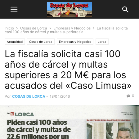
Inicio
Cosas de Lorca
Empresas y Negocios
La fiscalía solicita
casi 100 años de cárcel y multas superiores a...
Actualidad
Cosas de Lorca
Empresas y Negocios
Lorca
La fiscalía solicita casi 100
años de cárcel y multas
superiores a 20 M€ para los
acusados del «Caso Limusa»
0
Por
COSAS DE LORCA
-
18/04/2016