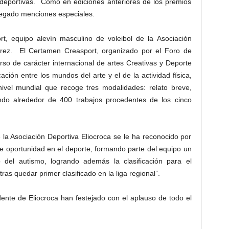
 deportivas. Como en ediciones anteriores de los premios
regado menciones especiales.
rt, equipo alevín masculino de voleibol de la Asociación
erez. El Certamen Creasport, organizado por el Foro de
so de carácter internacional de artes Creativas y Deporte
ción entre los mundos del arte y el de la actividad física,
nivel mundial que recoge tres modalidades: relato breve,
biendo alrededor de 400 trabajos procedentes de los cinco
 la Asociación Deportiva Eliocroca se le ha reconocido por
 de oportunidad en el deporte, formando parte del equipo un
 del autismo, logrando además la clasificación para el
s quedar primer clasificado en la liga regional”.
dente de Eliocroca han festejado con el aplauso de todo el