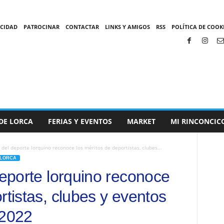
ACIDAD
PATROCINAR
CONTACTAR
LINKS Y AMIGOS
RSS
POLÍTICA DE COOKI
DE LORCA
FERIAS Y EVENTOS
MARKET
MI RINCONCIC
a del deporte lorquino reconoce los méritos de deportistas, clubes...
LORCA
deporte lorquino reconoce
rtistas, clubes y eventos
 2022