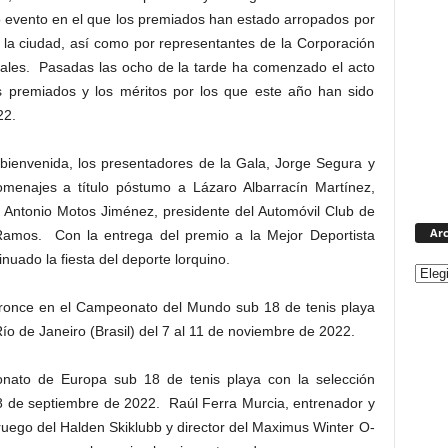
 evento en el que los premiados han estado arropados por
e la ciudad, así como por representantes de la Corporación
ocales. Pasadas las ocho de la tarde ha comenzado el acto
s premiados y los méritos por los que este año han sido
22.
 bienvenida, los presentadores de la Gala, Jorge Segura y
menajes a título póstumo a Lázaro Albarracín Martínez,
 a Antonio Motos Jiménez, presidente del Automóvil Club de
Arc
 Ramos. Con la entrega del premio a la Mejor Deportista
uado la fiesta del deporte lorquino.
bronce en el Campeonato del Mundo sub 18 de tenis playa
ío de Janeiro (Brasil) del 7 al 11 de noviembre de 2022.
onato de Europa sub 18 de tenis playa con la selección
28 de septiembre de 2022. Raúl Ferra Murcia, entrenador y
oruego del Halden Skiklubb y director del Maximus Winter O-