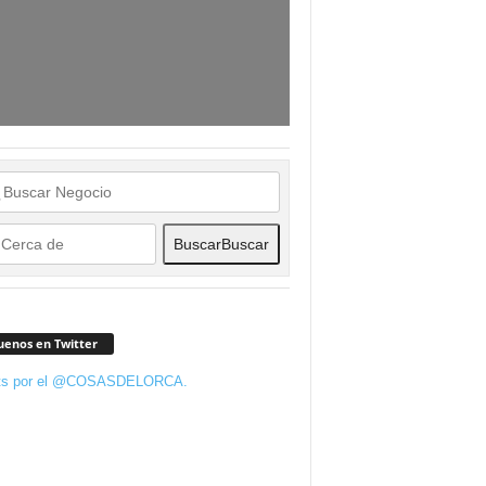
Buscar
Buscar
uenos en Twitter
ts por el @COSASDELORCA.