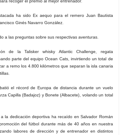
ara recoger el premio al mejor entrenador.
stacada ha sido Ex aequo para el remero Juan Bautista
rancisco Ginés Navarro González.
 a las preguntas sobre sus respectivas aventuras.
 de la Talisker whisky Atlantic Challenge, regata
ndo parte del equipo Ocean Cats, invirtiendo un total de
zar a remo los 4.800 kilómetros que separan la isla canaria
illas.
batió el récord de Europa de distancia durante un vuelo
arza Capilla (Badajoz) y Bonete (Albacete), volando un total
o a la dedicación deportiva ha recaído en Salvador Román
 promoción del fútbol durante más de 40 años en nuestra
lizando labores de dirección y de entrenador en distintos