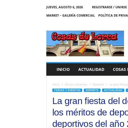
JUEVES, AGOSTO 6, 2026
REGISTRARSE / UNIRSE
MARKET – GALERÍA COMERCIAL
POLÍTICA DE PRIV
C
O
S
A
S
D
E
INICIO
ACTUALIDAD
COSAS 
L
O
R
Inicio
Ferias y Eventos
Deporte
La gran fiest
C
FERIAS Y EVENTOS
DEPORTE
ACTUALIDAD
A
La gran fiesta del 
los méritos de depo
deportivos del año