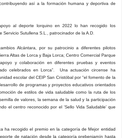
contribuyendo así a la formación humana y deportiva de
apoyo al deporte lorquino en 2022 lo han recogido los
Servicio Sutullena S.L., patrocinador de la A.D.
ambios Alcántara, por su patrocinio a diferentes pilotos
Tierra Altas de Lorca y Baja Lorca; Centro Comercial Parque
apoyo y colaboración en diferentes pruebas y eventos
erado celebrados en Lorca”. Una actuación circense ha
nidad escolar del CEIP San Cristóbal por “el fomento de la
l desarrollo de programas y proyectos educativos orientados
promoción de estilos de vida saludable como la ruta de los
emilla de valores, la semana de la salud y la participación
do el centro reconocido por el ‘Sello Vida Saludable’ que
ca ha recogido el premio en la categoría de Mejor entidad
 deporte de natación desde la categoría prebenjamín hasta