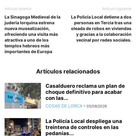
Artículo anterior
Artículo siguiente
La Sinagoga Medieval de la
La Policia Local detiene a dos
judería lorquina estrena
personas en Tercia tras una
nueva musealización,
oleada de robos en viviendas
ofreciendo una visita más
y gracias a la colaboración
atractiva a uno de los
vecinal por redes sociales.
templos hebreos más
importantes de Europa
Artículos relacionados
Casalduero reclama un plan de
choque definitivo para acabar
con las...
COSAS DE LORCA
-
05/08/2026
La Policía Local despliega una
treintena de controles en las
pedanías...