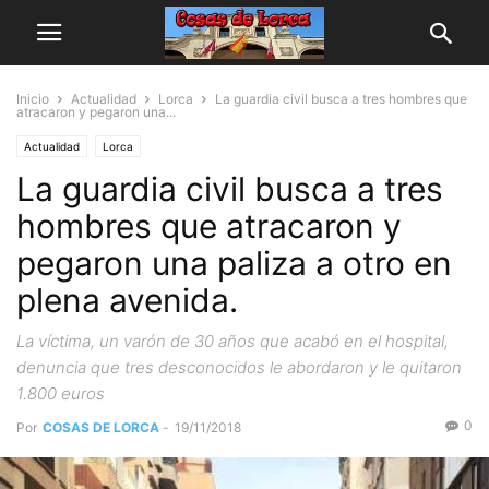
Inicio
Actualidad
Lorca
La guardia civil busca a tres hombres que
atracaron y pegaron una...
Actualidad
Lorca
La guardia civil busca a tres
hombres que atracaron y
pegaron una paliza a otro en
plena avenida.
La víctima, un varón de 30 años que acabó en el hospital,
denuncia que tres desconocidos le abordaron y le quitaron
1.800 euros
0
Por
COSAS DE LORCA
-
19/11/2018