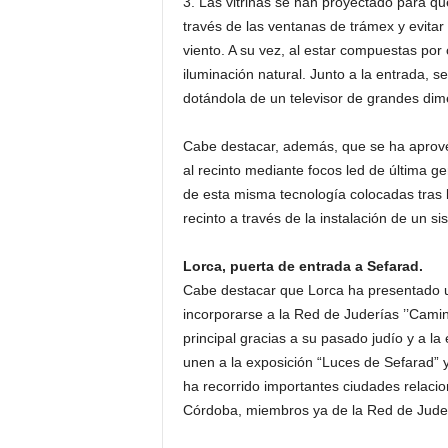
3. Las vitrinas se han proyectado para qu
través de las ventanas de trámex y evitar
viento. A su vez, al estar compuestas por 
iluminación natural. Junto a la entrada, 
dotándola de un televisor de grandes dimen
Cabe destacar, además, que se ha aprove
al recinto mediante focos led de última ge
de esta misma tecnología colocadas tras 
recinto a través de la instalación de un s
Lorca, puerta de entrada a Sefarad.
Cabe destacar que Lorca ha presentado un
incorporarse a la Red de Juderías ’’Cami
principal gracias a su pasado judío y a l
unen a la exposición “Luces de Sefarad” y 
ha recorrido importantes ciudades relaci
Córdoba, miembros ya de la Red de Juder