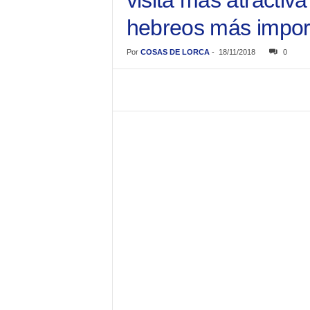
visita más atractiv
hebreos más impor
Por
COSAS DE LORCA
-
18/11/2018
0