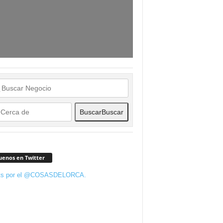
Buscar
Buscar
uenos en Twitter
ts por el @COSASDELORCA.