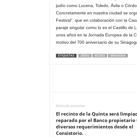
judío como Lucena, Toledo, Ávila o Córd
Concretamente en nuestra ciudad se organ
Festival”, que en colaboración con la Casa
paraje singular como lo es el Castillo de
unos años en la Jornada Europea de la Cu
motivo del 700 aniversario de su Sinagog
ETIQUETAS
JUDIO
MUSEO
SINAGOGA
Artículo anterior
El recinto de la Quinta será limpia
reparado por el Banco propietario 
diversos requerimientos desde el
Consistorio.