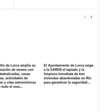
illo de Lorca amplía su
El Ayuntamiento de Lorca exige
mación de verano con
a la SAREB el tapiado y la
 teatralizadas, cenas
limpieza inmediata de tres
as, actividades de
viviendas abandonadas en Río
ar y citas astronómicas
para garantizar la seguridad...
 todo el mes...