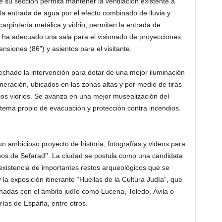
e su sección permita mantener la ventilación existente a
 la entrada de agua por el efecto combinado de lluvia y
carpintería metálica y vidrio, permiten la entrada de
se ha adecuado una sala para el visionado de proyecciones,
siones (86”) y asientos para el visitante.
chado la intervención para dotar de una mejor iluminación
neración, ubicados en las zonas altas y por medio de tiras
los vidrios. Se avanza en una mejor musealización del
istema propio de evacuación y protección contra incendios.
 ambicioso proyecto de historia, fotografías y videos para
nos de Sefarad’’. La ciudad se postula como una candidata
a existencia de importantes restos arqueológicos que se
la exposición itinerante “Huellas de la Cultura Judía”, que
onadas con el ámbito judío como Lucena, Toledo, Ávila o
ías de España, entre otros.