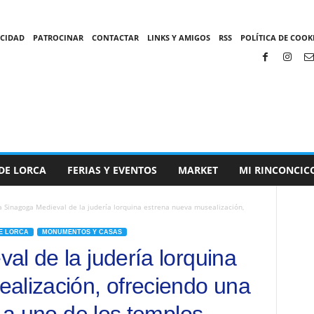
ACIDAD
PATROCINAR
CONTACTAR
LINKS Y AMIGOS
RSS
POLÍTICA DE COOKI
DE LORCA
FERIAS Y EVENTOS
MARKET
MI RINCONCIC
a Sinagoga Medieval de la judería lorquina estrena nueva musealización,
E LORCA
MONUMENTOS Y CASAS
al de la judería lorquina
alización, ofreciendo una