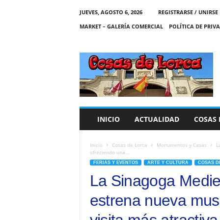
JUEVES, AGOSTO 6, 2026
REGISTRARSE / UNIRSE
MARKET – GALERÍA COMERCIAL
POLÍTICA DE PRIV
C
O
S
A
S
D
E
INICIO
ACTUALIDAD
COSAS 
L
O
R
Inicio
Cosas de Lorca
Monumentos y Casas
L
ofreciendo una...
C
FERIAS Y EVENTOS
ARTE Y CULTURA
COSAS D
A
La Sinagoga Mediev
estrena nueva muse