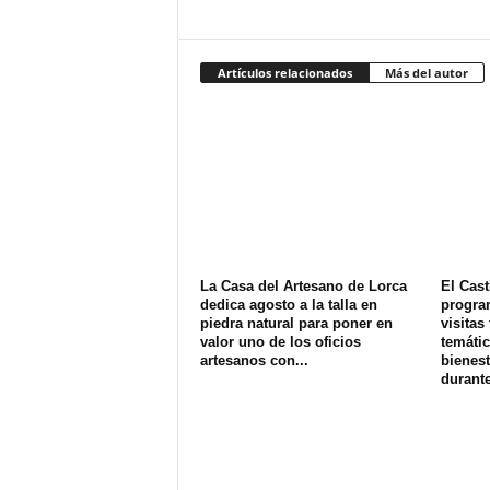
Artículos relacionados
Más del autor
La Casa del Artesano de Lorca
El Cast
dedica agosto a la talla en
progra
piedra natural para poner en
visitas
valor uno de los oficios
temátic
artesanos con...
bienest
durante