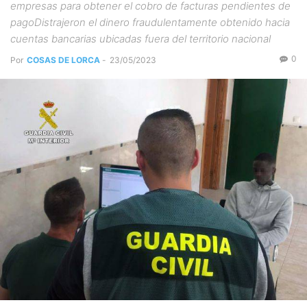
empresas para obtener el cobro de facturas pendientes de
pagoDistrajeron el dinero fraudulentamente obtenido hacia
cuentas bancarias ubicadas fuera del territorio nacional
0
Por
COSAS DE LORCA
-
23/05/2023