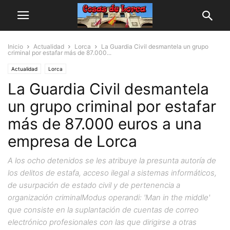
Inicio
Actualidad
Lorca
La Guardia Civil desmantela un grupo
criminal por estafar más de 87.000...
Actualidad
Lorca
La Guardia Civil desmantela
un grupo criminal por estafar
más de 87.000 euros a una
empresa de Lorca
A los ocho detenidos se les atribuye la presunta autoría de
los delitos de estafa, acceso ilegal a sistemas informáticos,
de usurpación de estado civil y de pertenencia a
organización criminalModus operandi: 'Man in the middle'
que consiste en la suplantación de cuentas de correo
electrónico profesionales con las que dirigirse a otras