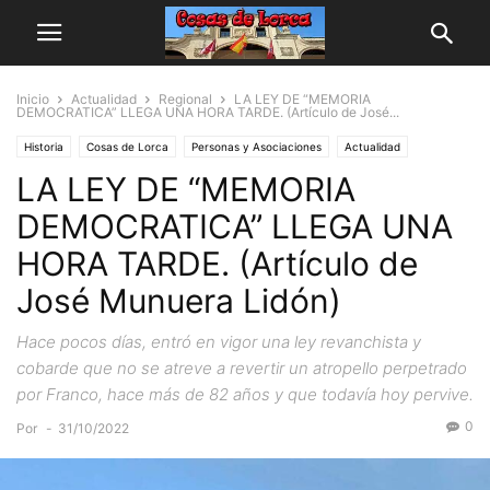
Inicio
Actualidad
Regional
LA LEY DE “MEMORIA
DEMOCRATICA” LLEGA UNA HORA TARDE. (Artículo de José...
Historia
Cosas de Lorca
Personas y Asociaciones
Actualidad
LA LEY DE “MEMORIA
Regional
DEMOCRATICA” LLEGA UNA
HORA TARDE. (Artículo de
José Munuera Lidón)
Hace pocos días, entró en vigor una ley revanchista y
cobarde que no se atreve a revertir un atropello perpetrado
por Franco, hace más de 82 años y que todavía hoy pervive.
0
Por
-
31/10/2022