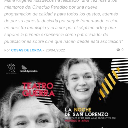
María Ángeles Mazuecos ha felicitado "una vez más a los
miembros del Cineclub Paradiso por una nueva
programación de calidad y para todos los gustos, además
de por su apuesta decidida por seguir fomentando el cine
en nuestro municipio y el amor por el séptimo arte y que
supone la primera experiencia como patrocinador de
publicaciones sobre cine que hacen desde esta asociación".
0
Por
COSAS DE LORCA
-
26/04/2022