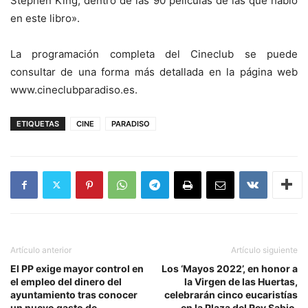
Stephen King, dentro de las 90 películas de las que hablo
en este libro».
La programación completa del Cineclub se puede
consultar de una forma más detallada en la página web
www.cineclubparadiso.es.
ETIQUETAS
CINE
PARADISO
Artículo anterior
Artículo siguiente
El PP exige mayor control en
Los ‘Mayos 2022’, en honor a
el empleo del dinero del
la Virgen de las Huertas,
ayuntamiento tras conocer
celebrarán cinco eucaristías
un nuevo gasto de
en la Plaza del Rey Sabio,