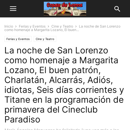
Inicio
Ferias y Eventos
Cine y Teatro
La noche de San Lorenzo
como homenaje a Margarita Lozano, El buen...
Ferias y Eventos
Cine y Teatro
La noche de San Lorenzo
como homenaje a Margarita
Lozano, El buen patrón,
Charlatán, Alcarrás, Adiós,
idiotas, Seis días corrientes y
Titane en la programación de
primavera del Cineclub
Paradiso