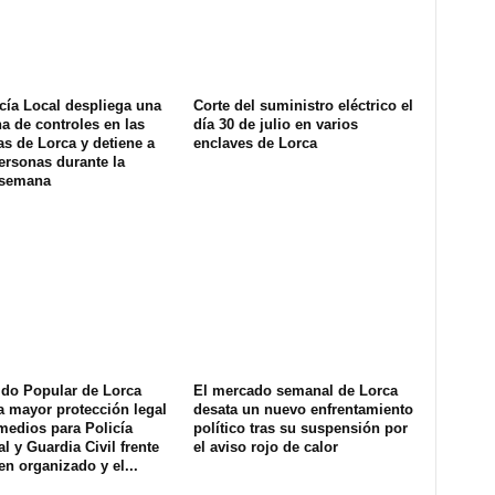
cía Local despliega una
Corte del suministro eléctrico el
na de controles en las
día 30 de julio en varios
s de Lorca y detiene a
enclaves de Lorca
ersonas durante la
 semana
ido Popular de Lorca
El mercado semanal de Lorca
a mayor protección legal
desata un nuevo enfrentamiento
medios para Policía
político tras su suspensión por
l y Guardia Civil frente
el aviso rojo de calor
en organizado y el...