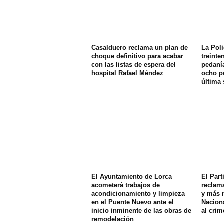
Casalduero reclama un plan de
La Poli
choque definitivo para acabar
treinte
con las listas de espera del
pedanía
hospital Rafael Méndez
ocho p
última
El Ayuntamiento de Lorca
El Part
acometerá trabajos de
reclam
acondicionamiento y limpieza
y más 
en el Puente Nuevo ante el
Naciona
inicio inminente de las obras de
al crim
remodelación