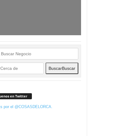
Buscar
Buscar
uenos en Twitter
ts por el @COSASDELORCA.