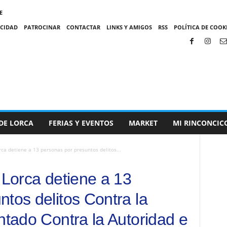
E
ACIDAD
PATROCINAR
CONTACTAR
LINKS Y AMIGOS
RSS
POLÍTICA DE COOKI
DE LORCA
FERIAS Y EVENTOS
MARKET
MI RINCONCIC
rca detiene a 13 personas por presuntos delitos...
 Lorca detiene a 13
tos delitos Contra la
ntado Contra la Autoridad e