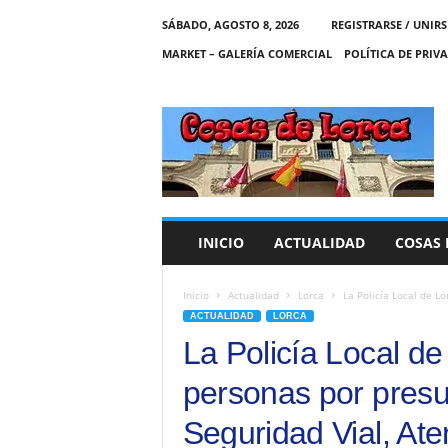
SÁBADO, AGOSTO 8, 2026
REGISTRARSE / UNIRS
MARKET – GALERÍA COMERCIAL
POLÍTICA DE PRIV
C
O
S
A
S
D
E
INICIO
ACTUALIDAD
COSAS 
L
O
R
Inicio
Actualidad
Lorca
La Policía Local de Lo
C
ACTUALIDAD
LORCA
A
La Policía Local de
personas por presun
Seguridad Vial, Ate