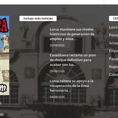
Incluso más noticias
CA
Lorca
Lorca mantiene sus niveles
históricos de generación de
Perso
empleo y sitúa...
Actua
05/08/2026
Empre
Casalduero reclama un plan
Paisa
de choque definitivo para
acabar con las...
Regio
05/08/2026
Calle
Lorca reitera su apoyo a la
recuperación de la línea
ferroviaria...
04/08/2026
r
das