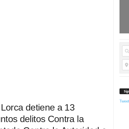
Síg
Twee
 Lorca detiene a 13
tos delitos Contra la