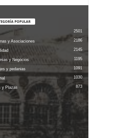
TEGORÍA POPULAR
2501
2186
nas y Asociaciones
2145
lidad
1195
sas y Negocios
1091
jes y pedanias
1030
nal
873
s y Plazas