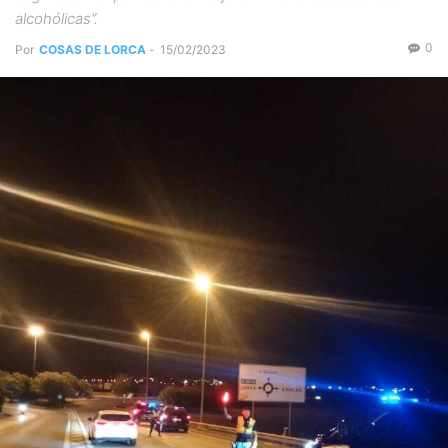
alcohólicas”.
0
Por
COSAS DE LORCA
-
15/02/2023