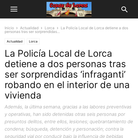
Inicio
Actualidad
Lorca
La Policía Local de Lorca detiene a dos
personas tras ser sorprendidas...
Actualidad
Lorca
La Policía Local de Lorca
detiene a dos personas tras
ser sorprendidas ‘infraganti’
robando en el interior de una
vivienda
Además, la última semana, gracias a las labores preventivas
y operativas, han sido detenidas otras seis personas por
presuntos delitos, entre ellos, lesiones; quebrantamiento de
condena; búsqueda, detención y personación; contra la
seguridad vial por conducir bajo la influencia de bebidas