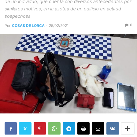
de un individuo, que cuenta con diversos antecedentes por
similares motivos, en la azotea de un edificio en actitud
sospechosa.
0
Por
COSAS DE LORCA
-
25/02/2021