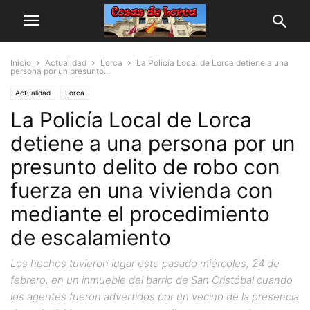
Inicio
Actualidad
Lorca
La Policía Local de Lorca detiene a una
persona por un presunto...
Actualidad
Lorca
La Policía Local de Lorca
detiene a una persona por un
presunto delito de robo con
fuerza en una vivienda con
mediante el procedimiento
de escalamiento
Los hechos tuvieron lugar este pasado miércoles, 24 de
febrero, en un inmueble del barrio de San Cristóbal cuando
los agentes fueron advertidos por un vecino de la presencia