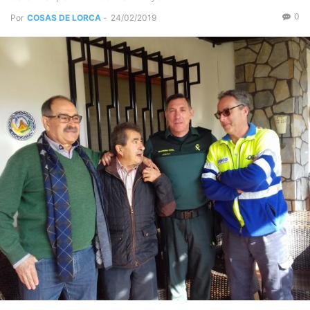
0
Por
COSAS DE LORCA
-
24/02/2019