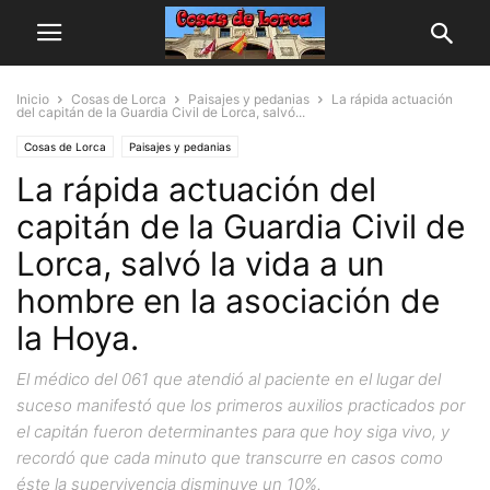
Inicio
Cosas de Lorca
Paisajes y pedanias
La rápida actuación
del capitán de la Guardia Civil de Lorca, salvó...
Cosas de Lorca
Paisajes y pedanias
La rápida actuación del
capitán de la Guardia Civil de
Lorca, salvó la vida a un
hombre en la asociación de
la Hoya.
El médico del 061 que atendió al paciente en el lugar del
suceso manifestó que los primeros auxilios practicados por
el capitán fueron determinantes para que hoy siga vivo, y
recordó que cada minuto que transcurre en casos como
éste la supervivencia disminuye un 10%.