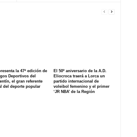
resenta la 47ª edición de
El 50º aniversario de la A.D.
gos Deportivos del
Eliocroca traerá a Lorca un
ntín, el gran referente
partido internacional de
l del deporte popular
voleibol femenino y el primer
‘JR NBA’ de la Región