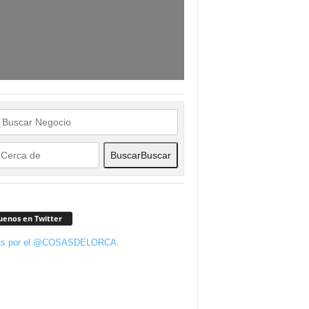
Buscar
Buscar
uenos en Twitter
ts por el @COSASDELORCA.