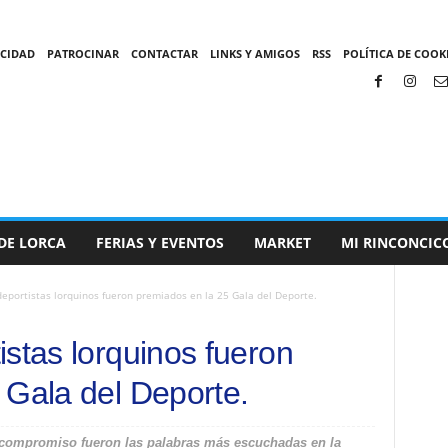
ACIDAD
PATROCINAR
CONTACTAR
LINKS Y AMIGOS
RSS
POLÍTICA DE COOKI
DE LORCA
FERIAS Y EVENTOS
MARKET
MI RINCONCIC
eportistas lorquinos fueron premiados en la 25 Gala del Deporte.
stas lorquinos fueron
 Gala del Deporte.
 y compromiso fueron las palabras más escuchadas en la