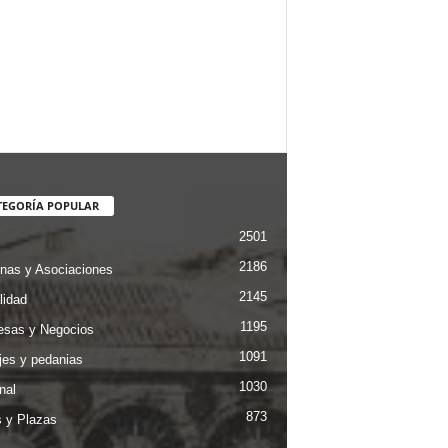
TEGORÍA POPULAR
2501
2186
nas y Asociaciones
2145
lidad
1195
sas y Negocios
1091
jes y pedanias
1030
nal
873
s y Plazas