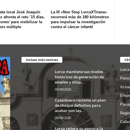
tleta local José Joaquín
La III «Non Stop LorcaXTriana»
 afronta el reto ’15 días,
recorrerá más de 180 kilómetros
lones’ para visibilizar la
para impulsar la investigación
sis múltiple
contra el cáncer infantil
Incluso más noticias
CA
Lorca
Lorca mantiene sus niveles
históricos de generación de
Perso
empleo y sitúa...
Actua
05/08/2026
Empre
Casalduero reclama un plan
Paisa
de choque definitivo para
acabar con las...
Regio
05/08/2026
Calle
Lorca reitera su apoyo a la