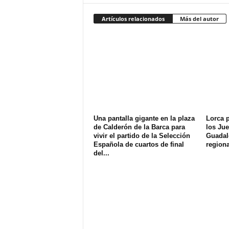
Artículos relacionados
Más del autor
Una pantalla gigante en la plaza
Lorca p
de Calderón de la Barca para
los Jue
vivir el partido de la Selección
Guadale
Española de cuartos de final
regiona
del...