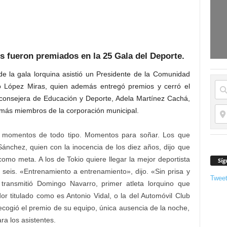
s fueron premiados en la 25 Gala del Deporte.
de la gala lorquina asistió un Presidente de la Comunidad
o López Miras, quien además entregó premios y cerró el
, consejera de Educación y Deporte, Adela Martínez Cachá,
 demás miembros de la corporación municipal.
 momentos de todo tipo. Momentos para soñar. Los que
ánchez, quien con la inocencia de los diez años, dijo que
omo meta. A los de Tokio quiere llegar la mejor deportista
Síg
 y seis. «Entrenamiento a entrenamiento», dijo. «Sin prisa y
Twee
transmitió Domingo Navarro, primer atleta lorquino que
r titulado como es Antonio Vidal, o la del Automóvil Club
ecogió el premio de su equipo, única ausencia de la noche,
a los asistentes.