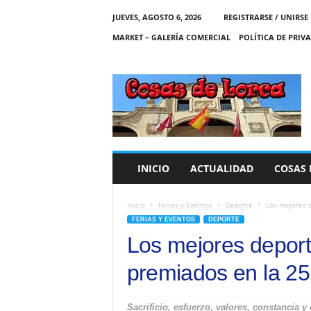
JUEVES, AGOSTO 6, 2026
REGISTRARSE / UNIRSE
MARKET – GALERÍA COMERCIAL
POLÍTICA DE PRIV
C
O
S
A
S
D
E
INICIO
ACTUALIDAD
COSAS 
L
O
R
Inicio
Ferias y Eventos
Deporte
Los mejores d
C
FERIAS Y EVENTOS
DEPORTE
A
Los mejores deporti
premiados en la 25
Sacrificio, esfuerzo, valores, constancia