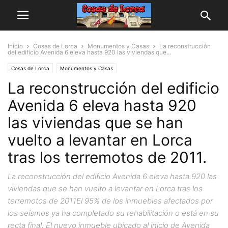
Inicio
Cosas de Lorca
Monumentos y Casas
La reconstrucción
del edificio Avenida 6 eleva hasta 920 las viviendas que...
Cosas de Lorca
Monumentos y Casas
La reconstrucción del edificio
Avenida 6 eleva hasta 920
las viviendas que se han
vuelto a levantar en Lorca
tras los terremotos de 2011.
La reconstrucción del edificio Avenida 6 eleva hasta 920 las
viviendas que se han vuelto a levantar en Lorca tras los
terremotos de 2011El 95% de los inmuebles afectados por
los seísmos ya ha completado su rehabilitación o está en su
recta final. El nuevo inmueble ubicado al inicio de Avenida