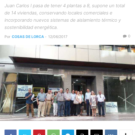
Juan Carlos I pasa de tener 4 plantas a 8, supone un total
de 14 viviendas, conservando locales comerciales e
incorporando nuevos sistemas de aislamiento térmico y
sostenibilidad energética.
0
Por
COSAS DE LORCA
-
12/06/2017