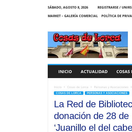
SÁBADO, AGOSTO 8, 2026
REGISTRARSE / UNIRS
MARKET – GALERÍA COMERCIAL
POLÍTICA DE PRIV
C
O
S
A
S
D
E
INICIO
ACTUALIDAD
COSAS 
L
O
R
Inicio
Cosas de Lorca
Personas y Asociaciones
C
COSAS DE LORCA
PERSONAS Y ASOCIACIONES
A
La Red de Bibliote
donación de 28 de l
‘Juanillo el del ca