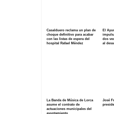
Casalduero reclama un plan de
El Ayu
choque definitivo para acabar
impuls
con las listas de espera del
dos ve
hospital Rafael Méndez
al desa
La Banda de Música de Lorca
José F
asume el contrato de
presid
actuaciones municipales del
ayuntamiento