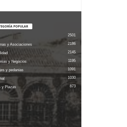
TEGORÍA POPULAR
2501
2186
nas y Asociaciones
2145
lidad
1195
sas y Negocios
1091
jes y pedanias
1030
nal
873
s y Plazas