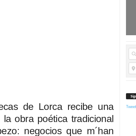
Síg
ecas de Lorca recibe una
Twee
la obra poética tradicional
cabezo: negocios que m´han