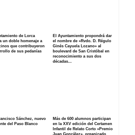
ntamiento de Lorca
El Ayuntamiento propondrá dar
a un doble homenaje a
el nombre de »Rvdo. D. Régulo
cinos que contribuyeron
Ginés Cayuela Lozano» al
rrollo de sus pedanías
boulevard de San Cristóbal en
reconocimiento a sus dos
décadas...
rancisco Sánchez, nuevo
Más de 600 alumnos participan
ente del Paso Blanco
en la XXV edición del Certamen
Infantil de Relato Corto »Premio
Juan González», organizado