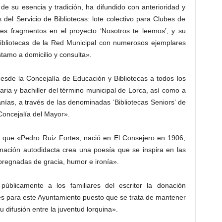
de su esencia y tradición, ha difundido con anterioridad y
 del Servicio de Bibliotecas: lote colectivo para Clubes de
tes fragmentos en el proyecto ‘Nosotros te leemos’, y su
 bibliotecas de la Red Municipal con numerosos ejemplares
stamo a domicilio y consulta».
desde la Concejalía de Educación y Bibliotecas a todos los
ia y bachiller del término municipal de Lorca, así como a
nías, a través de las denominadas ‘Bibliotecas Seniors’ de
Concejalía del Mayor».
 que «Pedro Ruiz Fortes, nació en El Consejero en 1906,
mación autodidacta crea una poesía que se inspira en las
pregnadas de gracia, humor e ironía».
úblicamente a los familiares del escritor la donación
erés para este Ayuntamiento puesto que se trata de mantener
 difusión entre la juventud lorquina».