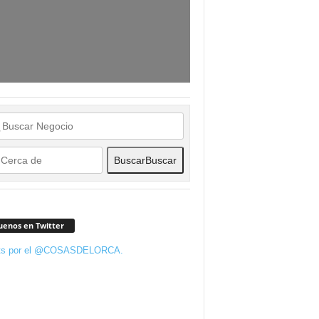
Buscar
Buscar
uenos en Twitter
ts por el @COSASDELORCA.