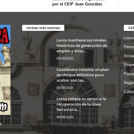
por el CEIP Juan González
Incluso más noticias
CA
Lorca
Lorca mantiene sus niveles
históricos de generación de
Perso
empleo y sitúa...
Actua
05/08/2026
Empre
Casalduero reclama un plan
Paisa
de choque definitivo para
acabar con las...
Regio
05/08/2026
Calle
Lorca reitera su apoyo a la
recuperación de la línea
ferroviaria...
04/08/2026
r