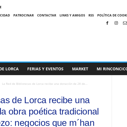
E
ACIDAD
PATROCINAR
CONTACTAR
LINKS Y AMIGOS
RSS
POLÍTICA DE COOKI
DE LORCA
FERIAS Y EVENTOS
MARKET
MI RINCONCIC
La Red de Bibliotecas de Lorca recibe una donación de 28 de...
cas de Lorca recibe una
a obra poética tradicional
bezo: negocios que m´han