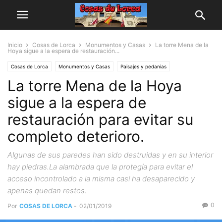
Inicio
Cosas de Lorca
Monumentos y Casas
La torre Mena de la
Hoya sigue a la espera de restauración...
Cosas de Lorca
Monumentos y Casas
Paisajes y pedanias
La torre Mena de la Hoya
sigue a la espera de
restauración para evitar su
completo deterioro.
Algunas de sus paredes han sido destruidas y en su interior
hay piedras.La alambrada que la protegía para evitar el
acceso incontrolado a la misma casi ha desaparecido y
apenas quedan restos.
0
Por
COSAS DE LORCA
-
02/01/2019