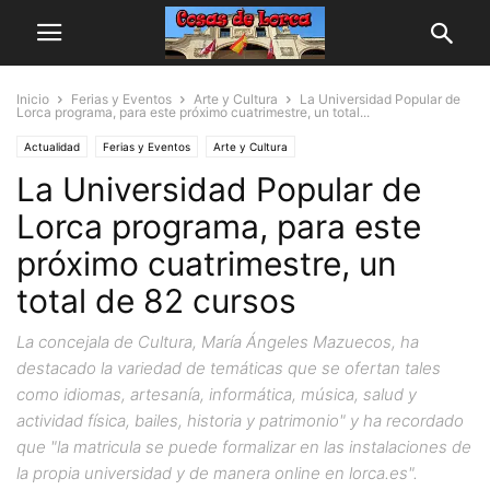
Inicio
Ferias y Eventos
Arte y Cultura
La Universidad Popular de
Lorca programa, para este próximo cuatrimestre, un total...
Actualidad
Ferias y Eventos
Arte y Cultura
La Universidad Popular de
Lorca programa, para este
próximo cuatrimestre, un
total de 82 cursos
La concejala de Cultura, María Ángeles Mazuecos, ha
destacado la variedad de temáticas que se ofertan tales
como idiomas, artesanía, informática, música, salud y
actividad física, bailes, historia y patrimonio" y ha recordado
que "la matricula se puede formalizar en las instalaciones de
la propia universidad y de manera online en lorca.es".