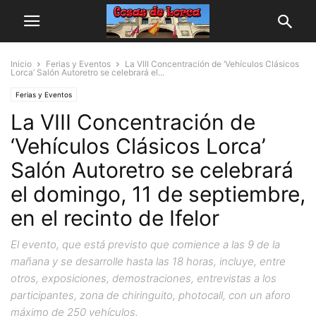
Inicio
Ferias y Eventos
La VIII Concentración de ‘Vehículos Clásicos
Lorca’ Salón Autoretro se celebrará el...
Ferias y Eventos
La VIII Concentración de
‘Vehículos Clásicos Lorca’
Salón Autoretro se celebrará
el domingo, 11 de septiembre,
en el recinto de Ifelor
El evento, que está previsto que comience a las 9 de la
mañana y se desarrolle hasta las 18 horas, incluye, entre
otros, exposiciones, demostraciones, entrevistas a los
participantes, zona de chiringuito, photocall, con un aforo
máximo de 250 vehículos.