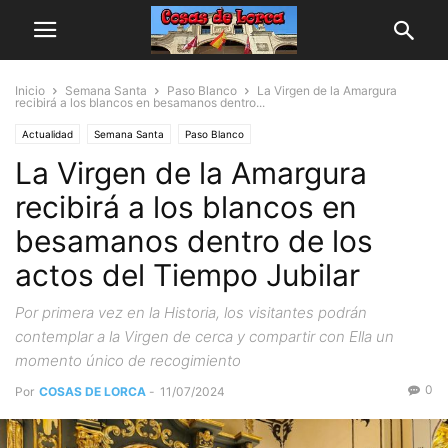
Inicio
Semana Santa
Paso Blanco
La Virgen de la Amargura
recibirá a los blancos en besamanos dentro...
Actualidad
Semana Santa
Paso Blanco
La Virgen de la Amargura
recibirá a los blancos en
besamanos dentro de los
actos del Tiempo Jubilar
Por primera vez en la Historia, los visitantes podrán
contemplar a la Virgen de cerca y compartir con Ella un
momento único de recogimiento
0
Por
COSAS DE LORCA
-
11/07/2024